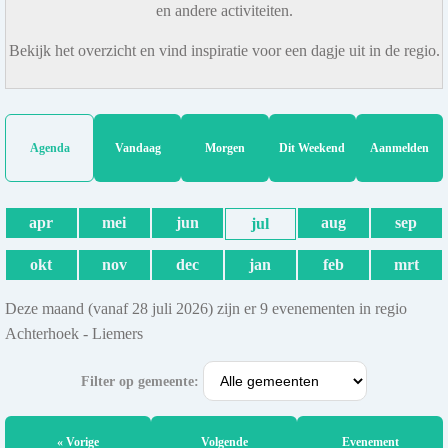
en andere activiteiten.
Bekijk het overzicht en vind inspiratie voor een dagje uit in de regio.
Agenda
Vandaag
Morgen
Dit Weekend
Aanmelden
apr
mei
jun
aug
sep
jul
okt
nov
dec
jan
feb
mrt
Deze maand (vanaf 28 juli 2026) zijn er 9 evenementen in regio
Achterhoek - Liemers
Filter op gemeente:
« Vorige
Volgende
Evenement