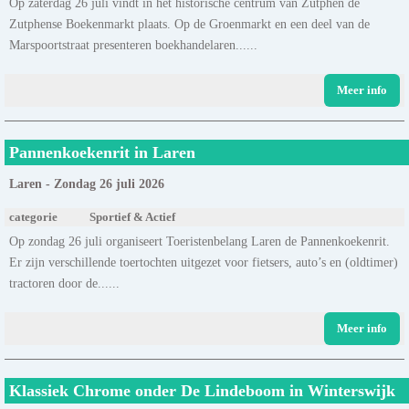
Op zaterdag 26 juli vindt in het historische centrum van Zutphen de
Zutphense Boekenmarkt plaats. Op de Groenmarkt en een deel van de
Marspoortstraat presenteren boekhandelaren......
Meer info
Pannenkoekenrit in Laren
Laren - Zondag 26 juli 2026
categorie
Sportief & Actief
Op zondag 26 juli organiseert Toeristenbelang Laren de Pannenkoekenrit.
Er zijn verschillende toertochten uitgezet voor fietsers, auto’s en (oldtimer)
tractoren door de......
Meer info
Klassiek Chrome onder De Lindeboom in Winterswijk