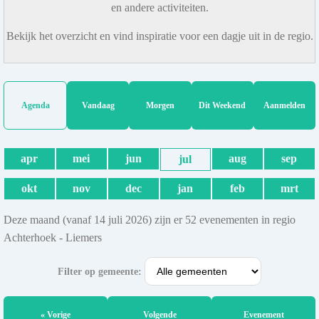
en andere activiteiten.
Bekijk het overzicht en vind inspiratie voor een dagje uit in de regio.
Agenda
Vandaag
Morgen
Dit Weekend
Aanmelden
apr
mei
jun
aug
sep
jul
okt
nov
dec
jan
feb
mrt
Deze maand (vanaf 14 juli 2026) zijn er 52 evenementen in regio
Achterhoek - Liemers
Filter op gemeente:
« Vorige
Volgende
Evenement