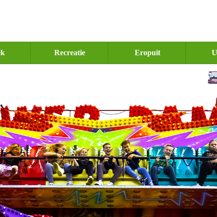
ek
Recreatie
Eropuit
U