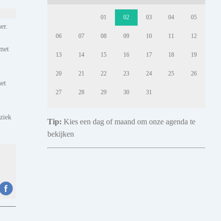
01
02
03
04
05
er.
06
07
08
09
10
11
12
 met
13
14
15
16
17
18
19
20
21
22
23
24
25
26
met
27
28
29
30
31
ziek
Tip:
Kies een dag of maand om onze agenda te
bekijken