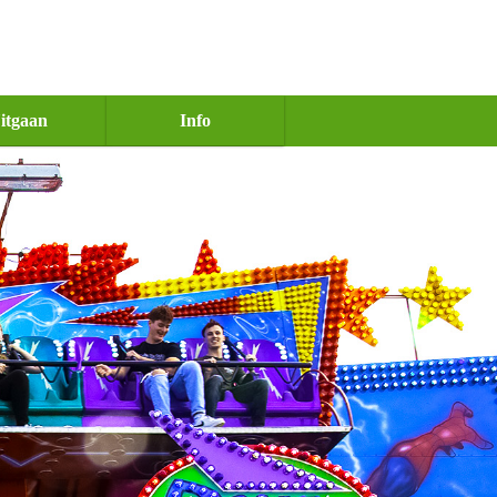
itgaan
Info