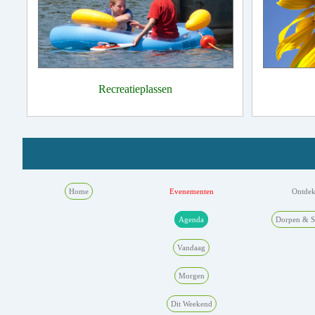
Recreatieplassen
Home
Evenementen
Ontde
Agenda
Dorpen & S
Vandaag
Morgen
Dit Weekend