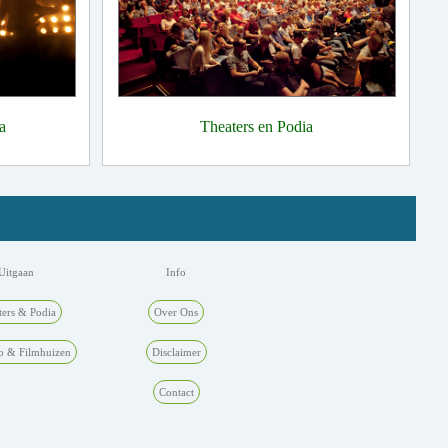
a
Theaters en Podia
Uitgaan
Info
ters & Podia
Over Ons
p & Filmhuizen
Disclaimer
Contact