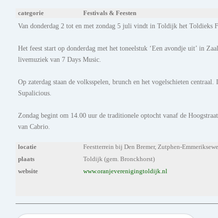
categorie
Festivals & Feesten
Van donderdag 2 tot en met zondag 5 juli vindt in Toldijk het Toldieks F
Het feest start op donderdag met het toneelstuk ‘Een avondje uit’ in Za
livemuziek van 7 Days Music.
Op zaterdag staan de volksspelen, brunch en het vogelschieten centraal. 
Supalicious.
Zondag begint om 14.00 uur de traditionele optocht vanaf de Hoogstraat.
van Cabrio.
locatie
Feestterrein bij Den Bremer, Zutphen-Emmeriksew
plaats
Toldijk (gem. Bronckhorst)
website
www.oranjeverenigingtoldijk.nl