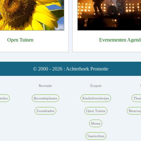
Open Tuinen
Evenementen Agend
© 2000 - 2026 : Achterhoek Promotie
k
Recreatie
Eropuit
teden
Recreatieplassen
Kinderboerderijen
Thea
Zwembaden
Open Tuinen
Bioscoo
Musea
Vaartochten