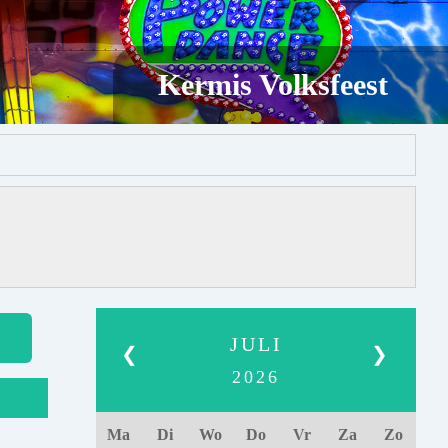
Kermis Volksfeest
JULI
❮
❯
2026
Ma
Di
Wo
Do
Vr
Za
Zo