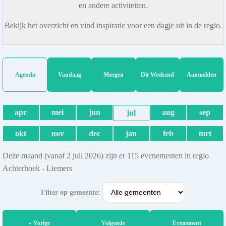
en andere activiteiten.
Bekijk het overzicht en vind inspiratie voor een dagje uit in de regio.
Agenda
Vandaag
Morgen
Dit Weekend
Aanmelden
apr
mei
jun
aug
sep
jul
okt
nov
dec
jan
feb
mrt
Deze maand (vanaf 2 juli 2026) zijn er 115 evenementen in regio
Achterhoek - Liemers
Filter op gemeente:
« Vorige
Volgende
Evenement