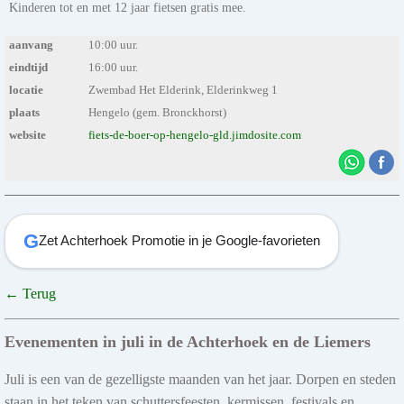
Kinderen tot en met 12 jaar fietsen gratis mee.
aanvang
10:00 uur.
eindtijd
16:00 uur.
locatie
Zwembad Het Elderink, Elderinkweg 1
plaats
Hengelo (gem. Bronckhorst)
website
fiets-de-boer-op-hengelo-gld.jimdosite.com
G
Zet Achterhoek Promotie in je Google-favorieten
← Terug
Evenementen in juli in de Achterhoek en de Liemers
Juli is een van de gezelligste maanden van het jaar. Dorpen en steden
staan in het teken van schuttersfeesten, kermissen, festivals en