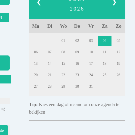
❮
❯
2026
t
Ma
Di
Wo
Do
Vr
Za
Zo
01
02
03
04
05
06
07
08
09
10
11
12
13
14
15
16
17
18
19
20
21
22
23
24
25
26
27
28
29
30
31
Tip:
Kies een dag of maand om onze agenda te
ing
bekijken
nfo