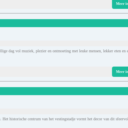
Meer i
zellige dag vol muziek, plezier en ontmoeting met leuke mensen, lekker eten en 
Meer i
. Het historische centrum van het vestingstadje vormt het decor van dit sfeervo