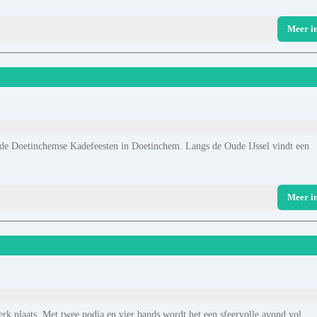
Meer i
an de Doetinchemse Kadefeesten in Doetinchem. Langs de Oude IJssel vindt een
Meer i
k plaats. Met twee podia en vier bands wordt het een sfeervolle avond vol