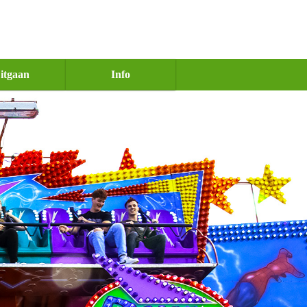
itgaan
Info