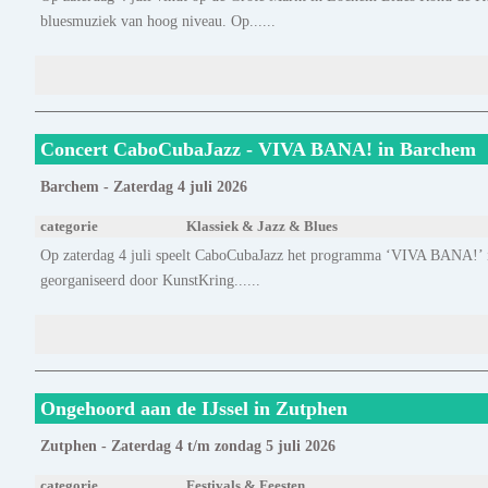
bluesmuziek van hoog niveau. Op......
Concert CaboCubaJazz - VIVA BANA! in Barchem
Barchem - Zaterdag 4 juli 2026
categorie
Klassiek & Jazz & Blues
Op zaterdag 4 juli speelt CaboCubaJazz het programma ‘VIVA BANA!’ 
georganiseerd door KunstKring......
Ongehoord aan de IJssel in Zutphen
Zutphen - Zaterdag 4 t/m zondag 5 juli 2026
categorie
Festivals & Feesten