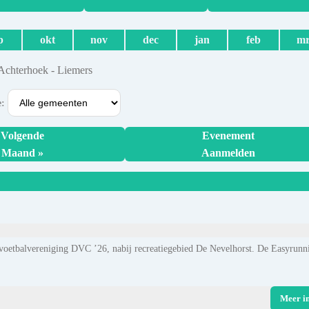
p
okt
nov
dec
jan
feb
mr
 Achterhoek - Liemers
e:
Volgende
Evenement
Maand »
Aanmelden
ij voetbalvereniging DVC ’26, nabij recreatiegebied De Nevelhorst. De Easyrunn
Meer i