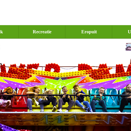
ek
Recreatie
Eropuit
U