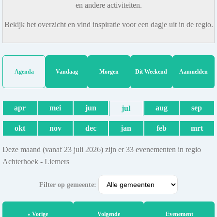
en andere activiteiten.
Bekijk het overzicht en vind inspiratie voor een dagje uit in de regio.
Agenda
Vandaag
Morgen
Dit Weekend
Aanmelden
apr
mei
jun
aug
sep
jul
okt
nov
dec
jan
feb
mrt
Deze maand (vanaf 23 juli 2026) zijn er 33 evenementen in regio
Achterhoek - Liemers
Filter op gemeente:
« Vorige
Volgende
Evenement