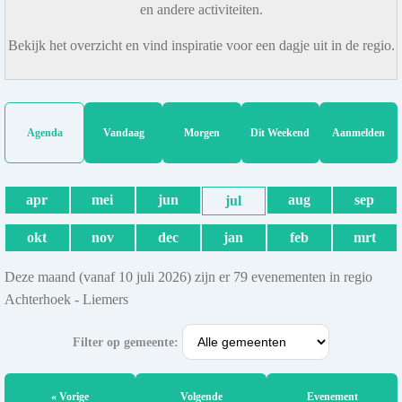
en andere activiteiten.
Bekijk het overzicht en vind inspiratie voor een dagje uit in de regio.
Agenda
Vandaag
Morgen
Dit Weekend
Aanmelden
apr
mei
jun
aug
sep
jul
okt
nov
dec
jan
feb
mrt
Deze maand (vanaf 10 juli 2026) zijn er 79 evenementen in regio
Achterhoek - Liemers
Filter op gemeente:
« Vorige
Volgende
Evenement