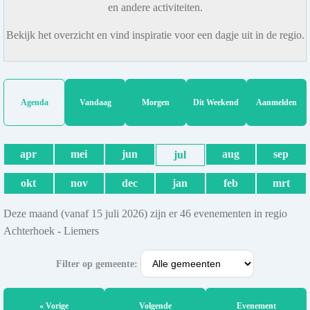
en andere activiteiten.
Bekijk het overzicht en vind inspiratie voor een dagje uit in de regio.
Agenda
Vandaag
Morgen
Dit Weekend
Aanmelden
apr
mei
jun
aug
sep
jul
okt
nov
dec
jan
feb
mrt
Deze maand (vanaf 15 juli 2026) zijn er 46 evenementen in regio
Achterhoek - Liemers
Filter op gemeente:
« Vorige
Volgende
Evenement