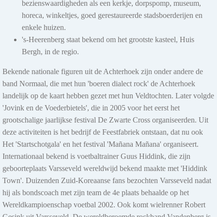
bezienswaardigheden als een kerkje, dorpspomp, museum,
Filmweide Openluchtbioscoop in Zelhem
horeca, winkeltjes, goed gerestaureerde stadsboerderijen en
Op vrijdag 7 en zaterdag 8 augustus organiseert de Filmweide twee
enkele huizen.
openluchtfilmavonden op het terrein van...
's-Heerenberg staat bekend om het grootste kasteel, Huis
Bergh, in de regio.
Meer info
Bekende nationale figuren uit de Achterhoek zijn onder andere de
band Normaal, die met hun 'boeren dialect rock' de Achterhoek
landelijk op de kaart hebben gezet met hun Veldtochten. Later volgde
8 aug 2026
'Jovink en de Voederbietels', die in 2005 voor het eerst het
grootschalige jaarlijkse festival De Zwarte Cross organiseerden. Uit
Buiten Bios in Lochem
deze activiteiten is het bedrijf de Feestfabriek ontstaan, dat nu ook
Op zaterdag 8 augustus wordt op de Kleine Markt in Lochem om
Het 'Startschotgala' en het festival 'Mañana Mañana' organiseert.
22.00 uur de tweede editie van Buiten Bios Lochem...
Internationaal bekend is voetbaltrainer Guus Hiddink, die zijn
Meer info
geboorteplaats Varsseveld wereldwijd bekend maakte met 'Hiddink
Town'. Duizenden Zuid-Koreaanse fans bezochten Varsseveld nadat
hij als bondscoach met zijn team de 4e plaats behaalde op het
Wereldkampioenschap voetbal 2002. Ook komt wielrenner Robert
9 aug 2026
Gesink uit Varsseveld. De wereldberoemde rockband Vandenberg is