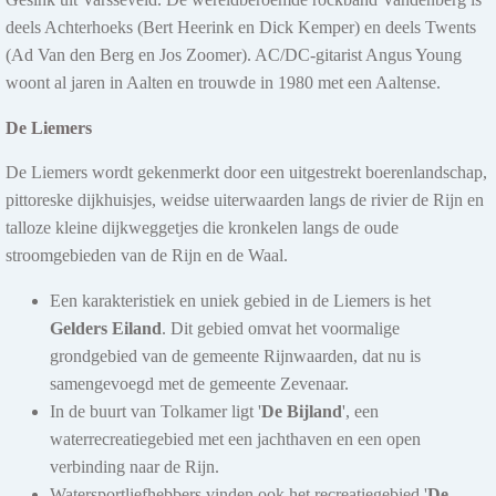
deels Achterhoeks (Bert Heerink en Dick Kemper) en deels Twents
Vlooienmarkt in Duiven
(Ad Van den Berg en Jos Zoomer). AC/DC-gitarist Angus Young
Op zondag 9 augustus organiseert Animo Vlooienmarkten een grote
woont al jaren in Aalten en trouwde in 1980 met een Aaltense.
vlooienmarkt in het Horsterpark in Duiven. Bezoekers...
De Liemers
Meer info
De Liemers wordt gekenmerkt door een uitgestrekt boerenlandschap,
pittoreske dijkhuisjes, weidse uiterwaarden langs de rivier de Rijn en
Voor meer ga naar de Evenementen Agenda
talloze kleine dijkweggetjes die kronkelen langs de oude
stroomgebieden van de Rijn en de Waal.
Een karakteristiek en uniek gebied in de Liemers is het
Gelders Eiland
. Dit gebied omvat het voormalige
grondgebied van de gemeente Rijnwaarden, dat nu is
samengevoegd met de gemeente Zevenaar.
In de buurt van Tolkamer ligt '
De Bijland
', een
waterrecreatiegebied met een jachthaven en een open
verbinding naar de Rijn.
Watersportliefhebbers vinden ook het recreatiegebied '
De