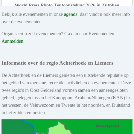
World Press Photo Tentoonstelling 2026 in Zutphen
Bekijk alle evenementen in onze
Van 17 juli t/m 9 augustus is in de Walburgiskerk de World Press
agenda
, daar vindt u ook meer info
Photo Tentoonstelling 2026 te zien. De tentoonstelling...
over de evenementen.
Organiseert u zelf evenementen? Ga dan naar Evenementen
Meer info
Aanmelden.
Informatie over de regio Achterhoek en Liemers
4 t/m 7 aug 2026
Fietsvierdaagse De Achterhoek in Laren
De Achterhoek en de Liemers genieten een uitstekende reputatie op
Van dinsdag 4 t/m vrijdag 7 augustus vindt de Fietsvierdaagse De
het gebied van toerisme, recreatie, activiteiten en evenementen. Deze
Achterhoek plaats. Het start- en finishterrein ligt...
twee regio's in Oost-Gelderland vormen samen een aaneengesloten
gebied, gelegen tussen het Knooppunt Arnhem-Nijmegen (KAN) in
Meer info
het westen, de Veluwezoom en Twente in het noorden, en Duitsland
in het zuiden en oosten.
4 t/m 7 aug 2026