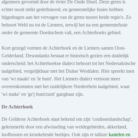
algemeen gevormd door de rivier De Oude IJssel. Deze grens is
Kei-Donderdagen in Lichtenvoorde
echter nooit strikt gedefinieerd, en gemeentelijke fusies hebben
Op donderdag 6, 13 en 20 augustus vinden in het centrum van
bijgedragen aan het vervagen van de grens tussen beide regio's. Zo
Lichtenvoorde de KEI Donderdagen plaats: drie zomerse...
behoort Wehl nu tot de Liemers, terwijl het na een gemeentefusie
onder de gemeente Doetinchem valt, een Achterhoeks gebied.
Meer info
Kort gezegd vormen de Achterhoek en de Liemers samen Oost-
Gelderland. Desondanks bestaat er historisch gezien een duidelijk
onderscheid: het Achterhoekse dialect behoort tot het Nedersaksische
6 t/m 8 aug 2026
taalgebied, vergelijkbaar met het Duitse Westfalen. Hier spreekt men
Theatergroep Smeedwerk - Ik, een Held in Bredevoort
van 'wi maakt' en 'ie bunt'. Het Liemers dialect vertoont meer
Op donderdag 6, vrijdag 7 en zaterdag 8 augustus speelt Theatergroep
overeenkomsten met het zuidelijkere Niederrhein taalgebied, waar
Smeedwerk de locatietheatervoorstelling Ik, een...
'wi make' en 'ge'j bunt/zunt' gangbaar zijn.
Meer info
De Achterhoek
De Gelderse Achterhoek staat bekend om zijn 'coulissenlandschap',
gekenmerkt door een afwisseling van weidegebieden, akkerland,
loofbossen en kronkelende beekjes. Ook zijn er talloze
kastelen en
6 t/m 9 aug 2026