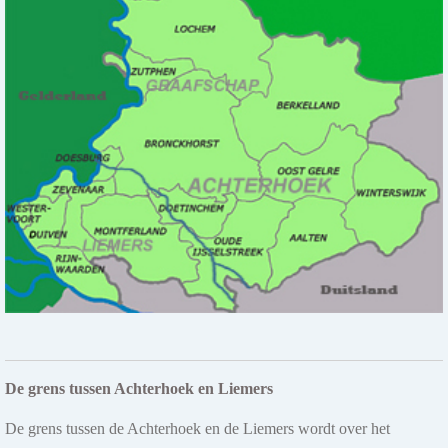
Fiets4daagse in Lichtenvoorde
Van dinsdag 4 t/m vrijdag 7 augustus organiseert KBO Lichtenvoorde
de jaarlijkse Fiets4daagse. Vier dagen lang voeren...
Meer info
6 aug 2026
Aalten Dagen in Aalten
Op donderdag 30 juli en 6, 13 en 20 augustus vinden in het centrum
van Aalten de AaltenDagen plaats. Deze zomerse...
Meer info
De grens tussen Achterhoek en Liemers
De grens tussen de Achterhoek en de Liemers wordt over het
6 aug 2026