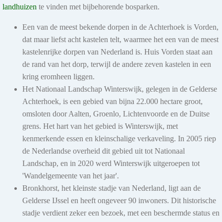
landhuizen
te vinden met bijbehorende bosparken.
Kermis en Schuttersfeest in Spijk
Van donderdag 6 t/m zondag 9 augustus vindt het Schuttersfeest Spijk
Een van de meest bekende dorpen in de Achterhoek is Vorden,
plaats. Samen met de kermis staat Spijk vier dagen...
dat maar liefst acht kastelen telt, waarmee het een van de meest
kastelenrijke dorpen van Nederland is. Huis Vorden staat aan
Meer info
de rand van het dorp, terwijl de andere zeven kastelen in een
kring eromheen liggen.
Het Nationaal Landschap Winterswijk, gelegen in de Gelderse
Achterhoek, is een gebied van bijna 22.000 hectare groot,
7 t/m 9 aug 2026
omsloten door Aalten, Groenlo, Lichtenvoorde en de Duitse
Spikker Countryfestival in Zevenaar
grens. Het hart van het gebied is Winterswijk, met
Van vrijdag 7 t/m zondag 9 augustus vindt in Zevenaar het Spikker
kenmerkende essen en kleinschalige verkaveling. In 2005 riep
Countryfestival plaats. Tijdens dit weekend staan...
de Nederlandse overheid dit gebied uit tot Nationaal
Landschap, en in 2020 werd Winterswijk uitgeroepen tot
Meer info
'Wandelgemeente van het jaar'.
Bronkhorst, het kleinste stadje van Nederland, ligt aan de
Gelderse IJssel en heeft ongeveer 90 inwoners. Dit historische
stadje verdient zeker een bezoek, met een beschermde status en
7 & 8 aug 2026