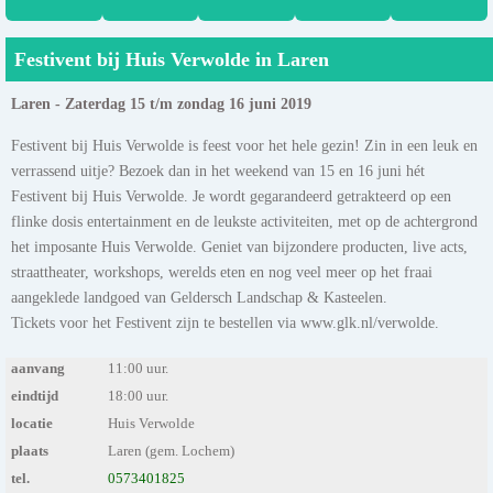
Festivent bij Huis Verwolde in Laren
Laren - Zaterdag 15 t/m zondag 16 juni 2019
Festivent bij Huis Verwolde is feest voor het hele gezin! Zin in een leuk en
verrassend uitje? Bezoek dan in het weekend van 15 en 16 juni hét
Festivent bij Huis Verwolde. Je wordt gegarandeerd getrakteerd op een
flinke dosis entertainment en de leukste activiteiten, met op de achtergrond
het imposante Huis Verwolde. Geniet van bijzondere producten, live acts,
straattheater, workshops, werelds eten en nog veel meer op het fraai
aangeklede landgoed van Geldersch Landschap & Kasteelen.
Tickets voor het Festivent zijn te bestellen via www.glk.nl/verwolde.
aanvang
11:00 uur.
eindtijd
18:00 uur.
locatie
Huis Verwolde
plaats
Laren (gem. Lochem)
tel.
0573401825