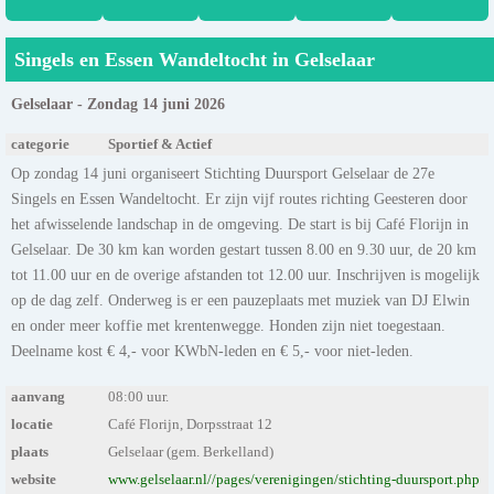
Singels en Essen Wandeltocht in Gelselaar
Gelselaar - Zondag 14 juni 2026
categorie
Sportief & Actief
Op zondag 14 juni organiseert Stichting Duursport Gelselaar de 27e
Singels en Essen Wandeltocht. Er zijn vijf routes richting Geesteren door
het afwisselende landschap in de omgeving. De start is bij Café Florijn in
Gelselaar. De 30 km kan worden gestart tussen 8.00 en 9.30 uur, de 20 km
tot 11.00 uur en de overige afstanden tot 12.00 uur. Inschrijven is mogelijk
op de dag zelf. Onderweg is er een pauzeplaats met muziek van DJ Elwin
en onder meer koffie met krentenwegge. Honden zijn niet toegestaan.
Deelname kost € 4,- voor KWbN-leden en € 5,- voor niet-leden.
aanvang
08:00 uur.
locatie
Café Florijn, Dorpsstraat 12
plaats
Gelselaar (gem. Berkelland)
website
www.gelselaar.nl//pages/verenigingen/stichting-duursport.php