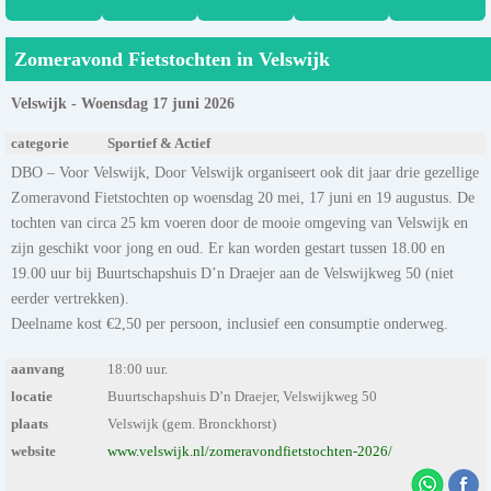
Zomeravond Fietstochten in Velswijk
Velswijk - Woensdag 17 juni 2026
categorie
Sportief & Actief
DBO – Voor Velswijk, Door Velswijk organiseert ook dit jaar drie gezellige
Zomeravond Fietstochten op woensdag 20 mei, 17 juni en 19 augustus. De
tochten van circa 25 km voeren door de mooie omgeving van Velswijk en
zijn geschikt voor jong en oud. Er kan worden gestart tussen 18.00 en
19.00 uur bij Buurtschapshuis D’n Draejer aan de Velswijkweg 50 (niet
eerder vertrekken).
Deelname kost €2,50 per persoon, inclusief een consumptie onderweg.
aanvang
18:00 uur.
locatie
Buurtschapshuis D’n Draejer, Velswijkweg 50
plaats
Velswijk (gem. Bronckhorst)
website
www.velswijk.nl/zomeravondfietstochten-2026/