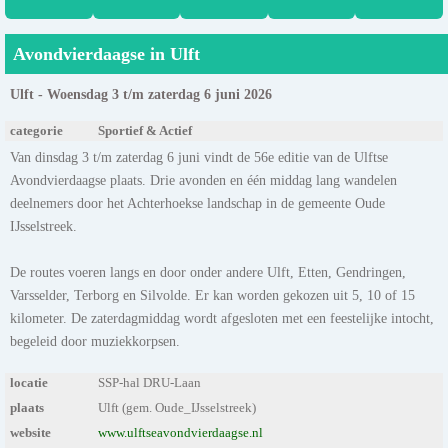
Avondvierdaagse in Ulft
Ulft - Woensdag 3 t/m zaterdag 6 juni 2026
categorie
Sportief & Actief
Van dinsdag 3 t/m zaterdag 6 juni vindt de 56e editie van de Ulftse
Avondvierdaagse plaats. Drie avonden en één middag lang wandelen
deelnemers door het Achterhoekse landschap in de gemeente Oude
IJsselstreek.
De routes voeren langs en door onder andere Ulft, Etten, Gendringen,
Varsselder, Terborg en Silvolde. Er kan worden gekozen uit 5, 10 of 15
kilometer. De zaterdagmiddag wordt afgesloten met een feestelijke intocht,
begeleid door muziekkorpsen.
locatie
SSP-hal DRU-Laan
plaats
Ulft (gem. Oude_IJsselstreek)
website
www.ulftseavondvierdaagse.nl