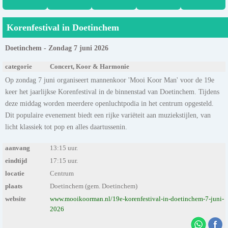
Korenfestival in Doetinchem
Doetinchem - Zondag 7 juni 2026
categorie
Concert, Koor & Harmonie
Op zondag 7 juni organiseert mannenkoor 'Mooi Koor Man' voor de 19e
keer het jaarlijkse Korenfestival in de binnenstad van Doetinchem. Tijdens
deze middag worden meerdere openluchtpodia in het centrum opgesteld.
Dit populaire evenement biedt een rijke variëteit aan muziekstijlen, van
licht klassiek tot pop en alles daartussenin.
aanvang
13:15 uur.
eindtijd
17:15 uur.
locatie
Centrum
plaats
Doetinchem (gem. Doetinchem)
website
www.mooikoorman.nl/19e-korenfestival-in-doetinchem-7-juni-
2026