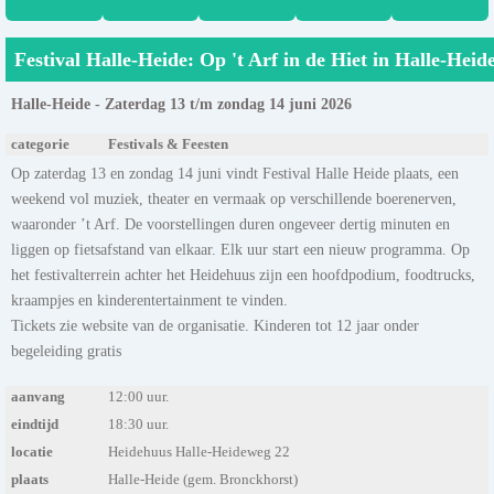
Festival Halle-Heide: Op 't Arf in de Hiet in Halle-Heid
Halle-Heide - Zaterdag 13 t/m zondag 14 juni 2026
categorie
Festivals & Feesten
Op zaterdag 13 en zondag 14 juni vindt Festival Halle Heide plaats, een
weekend vol muziek, theater en vermaak op verschillende boerenerven,
waaronder ’t Arf. De voorstellingen duren ongeveer dertig minuten en
liggen op fietsafstand van elkaar. Elk uur start een nieuw programma. Op
het festivalterrein achter het Heidehuus zijn een hoofdpodium, foodtrucks,
kraampjes en kinderentertainment te vinden.
Tickets zie website van de organisatie. Kinderen tot 12 jaar onder
begeleiding gratis
aanvang
12:00 uur.
eindtijd
18:30 uur.
locatie
Heidehuus Halle-Heideweg 22
plaats
Halle-Heide (gem. Bronckhorst)