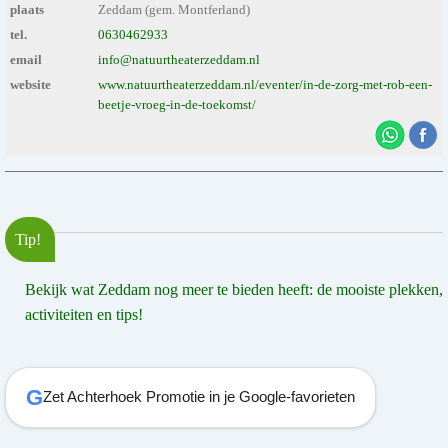
plaats
Zeddam (gem. Montferland)
tel.
0630462933
email
info@natuurtheaterzeddam.nl
website
www.natuurtheaterzeddam.nl/eventer/in-de-zorg-met-rob-een-
beetje-vroeg-in-de-toekomst/
Tip!
Bekijk wat Zeddam nog meer te bieden heeft: de mooiste plekken,
activiteiten en tips!
G
Zet Achterhoek Promotie in je Google-favorieten