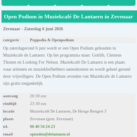
Open Podium in Muziekcafé De Lantaern in Zevenaar
Zevenaar - Zaterdag 6 juni 2026
categorie
Poppodia & Openpodium
Op zaterdagavond 6 juni wordt er een Open Podium gehouden in
Muziekcafe de Lantaern. Op het programma staan: Gottlib, Clemens
Thonen en Looking For Nelson. Muziekcafé De Lantaern is een plaats
waar artiesten en muziekliefhebbers samenkomen en wordt geheel gerund
door vrijwilligers. De Open Podium avonden van Muziekcafe de Lantaern
zijn gratis toegankelijk.
aanvang
20:30 uur.
eindtijd
23:30 uur.
locatie
Muziekcafé De Lantaern, De Hooge Bongert 3
plaats
Zevenaar (gem. Zevenaar)
tel.
06 40 54 24 23
email
optreden@delantaern.nl