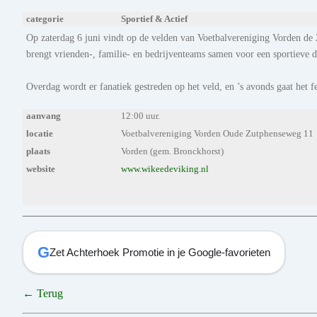
categorie
Sportief & Actief
Op zaterdag 6 juni vindt op de velden van Voetbalvereniging Vorden de 2
brengt vrienden-, familie- en bedrijventeams samen voor een sportieve d
Overdag wordt er fanatiek gestreden op het veld, en ’s avonds gaat het fe
aanvang
12:00 uur.
locatie
Voetbalvereniging Vorden Oude Zutphenseweg 11
plaats
Vorden (gem. Bronckhorst)
website
www.wikeedeviking.nl
G
Zet Achterhoek Promotie in je Google-favorieten
← Terug