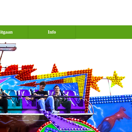
itgaan
Info