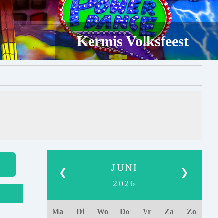
Kermis Volksfeest
JUNI
❮
❯
2026
Ma
Di
Wo
Do
Vr
Za
Zo