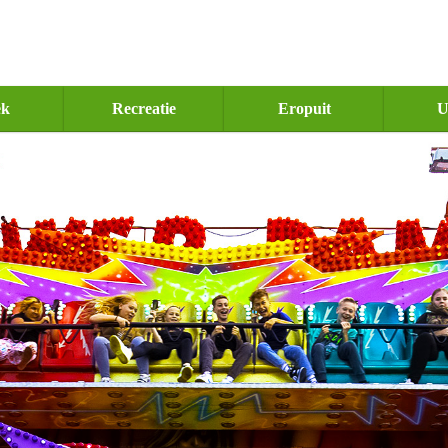
ek
Recreatie
Eropuit
U