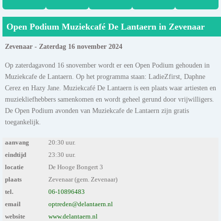
Open Podium Muziekcafé De Lantaern in Zevenaar
Zevenaar - Zaterdag 16 november 2024
Op zaterdagavond 16 snovember wordt er een Open Podium gehouden in
Muziekcafe de Lantaern. Op het programma staan: LadieZfirst, Daphne
Cerez en Hazy Jane. Muziekcafé De Lantaern is een plaats waar artiesten en
muziekliefhebbers samenkomen en wordt geheel gerund door vrijwilligers.
De Open Podium avonden van Muziekcafe de Lantaern zijn gratis
toegankelijk.
aanvang
20:30 uur.
eindtijd
23:30 uur.
locatie
De Hooge Bongert 3
plaats
Zevenaar (gem. Zevenaar)
tel.
06-10896483
email
optreden@delantaern.nl
website
www.delantaern.nl