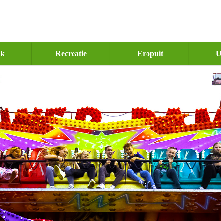
ek
Recreatie
Eropuit
U