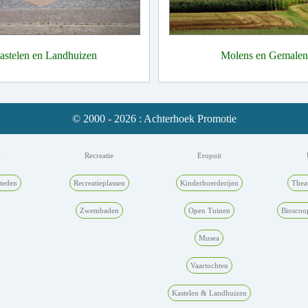
astelen en Landhuizen
Molens en Gemalen
© 2000 - 2026 : Achterhoek Promotie
k
Recreatie
Eropuit
teden
Recreatieplassen
Kinderboerderijen
Thea
Zwembaden
Open Tuinen
Bioscoo
Musea
Vaartochten
Kastelen & Landhuizen