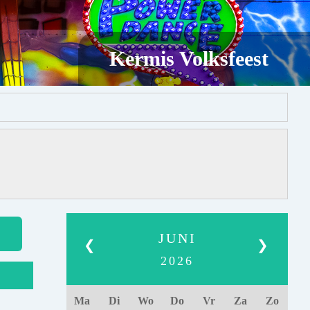
Kermis Volksfeest
JUNI
❮
❯
2026
Ma
Di
Wo
Do
Vr
Za
Zo