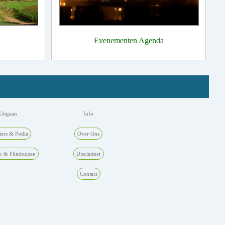
Evenementen Agenda
Uitgaan
Info
ters & Podia
Over Ons
p & Filmhuizen
Disclaimer
Contact