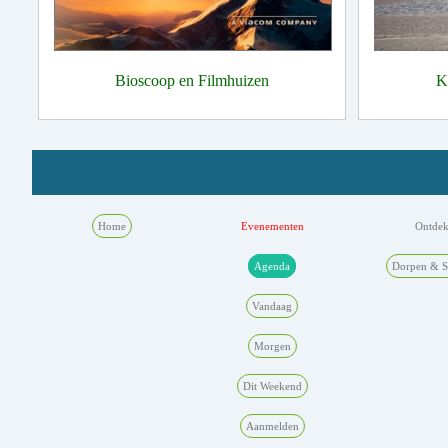
Bioscoop en Filmhuizen
K
Home
Evenementen
Ontde
Agenda
Dorpen & S
Vandaag
Morgen
Dit Weekend
Aanmelden