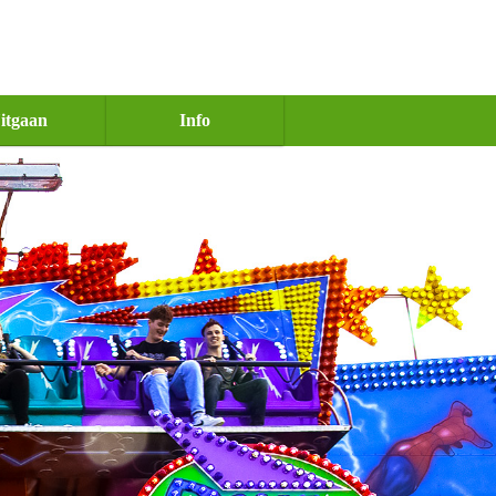
itgaan
Info