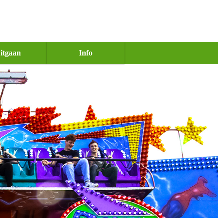
itgaan
Info