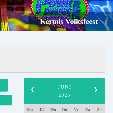
Kermis Volksfeest
JUNI
❮
❯
2026
Ma
Di
Wo
Do
Vr
Za
Zo