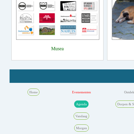
Musea
Home
Evenementen
Ontde
Agenda
Dorpen & S
Vandaag
Morgen