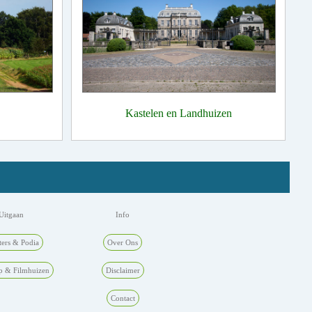
Kastelen en Landhuizen
Uitgaan
Info
ters & Podia
Over Ons
p & Filmhuizen
Disclaimer
Contact