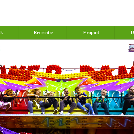
ek
Recreatie
Eropuit
U