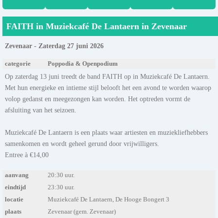
FAITH in Muziekcafé De Lantaern in Zevenaar
Zevenaar - Zaterdag 27 juni 2026
categorie
Poppodia & Openpodium
Op zaterdag 13 juni treedt de band FAITH op in Muziekcafé De Lantaern.
Met hun energieke en intieme stijl belooft het een avond te worden waarop
volop gedanst en meegezongen kan worden. Het optreden vormt de
afsluiting van het seizoen.
Muziekcafé De Lantaern is een plaats waar artiesten en muziekliefhebbers
samenkomen en wordt geheel gerund door vrijwilligers.
Entree à €14,00
aanvang
20:30 uur.
eindtijd
23:30 uur.
locatie
Muziekcafé De Lantaern, De Hooge Bongert 3
plaats
Zevenaar (gem. Zevenaar)