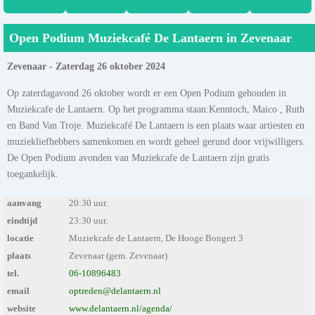
Open Podium Muziekcafé De Lantaern in Zevenaar
Zevenaar - Zaterdag 26 oktober 2024
Op zaterdagavond 26 oktober wordt er een Open Podium gehouden in
Muziekcafe de Lantaern. Op het programma staan:Kenntoch, Maico , Ruth
en Band Van Troje. Muziekcafé De Lantaern is een plaats waar artiesten en
muziekliefhebbers samenkomen en wordt geheel gerund door vrijwilligers.
De Open Podium avonden van Muziekcafe de Lantaern zijn gratis
toegankelijk.
aanvang
20:30 uur.
eindtijd
23:30 uur.
locatie
Muziekcafe de Lantaern, De Hooge Bongert 3
plaats
Zevenaar (gem. Zevenaar)
tel.
06-10896483
email
optreden@delantaern.nl
website
www.delantaern.nl/agenda/