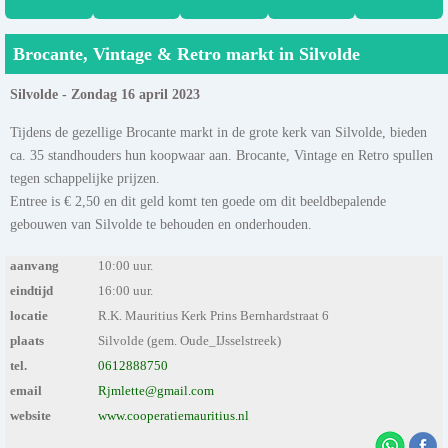
Brocante, Vintage & Retro markt in Silvolde
Silvolde - Zondag 16 april 2023
Tijdens de gezellige Brocante markt in de grote kerk van Silvolde, bieden
ca. 35 standhouders hun koopwaar aan. Brocante, Vintage en Retro spullen
tegen schappelijke prijzen.
Entree is € 2,50 en dit geld komt ten goede om dit beeldbepalende
gebouwen van Silvolde te behouden en onderhouden.
aanvang
10:00 uur.
eindtijd
16:00 uur.
locatie
R.K. Mauritius Kerk Prins Bernhardstraat 6
plaats
Silvolde (gem. Oude_IJsselstreek)
tel.
0612888750
email
Rjmlette@gmail.com
website
www.cooperatiemauritius.nl