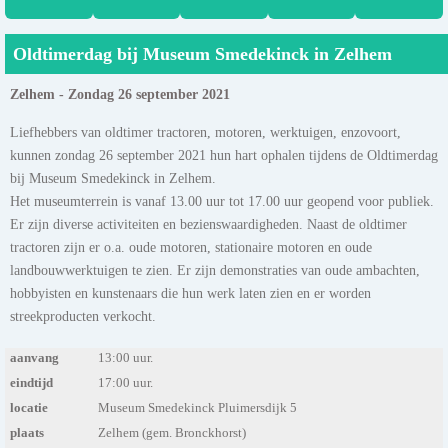
Oldtimerdag bij Museum Smedekinck in Zelhem
Zelhem - Zondag 26 september 2021
Liefhebbers van oldtimer tractoren, motoren, werktuigen, enzovoort,
kunnen zondag 26 september 2021 hun hart ophalen tijdens de Oldtimerdag
bij Museum Smedekinck in Zelhem.
Het museumterrein is vanaf 13.00 uur tot 17.00 uur geopend voor publiek.
Er zijn diverse activiteiten en bezienswaardigheden. Naast de oldtimer
tractoren zijn er o.a. oude motoren, stationaire motoren en oude
landbouwwerktuigen te zien. Er zijn demonstraties van oude ambachten,
hobbyisten en kunstenaars die hun werk laten zien en er worden
streekproducten verkocht.
aanvang
13:00 uur.
eindtijd
17:00 uur.
locatie
Museum Smedekinck Pluimersdijk 5
plaats
Zelhem (gem. Bronckhorst)