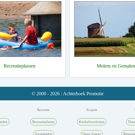
Recreatieplassen
Molens en Gemalen
© 2000 - 2026 : Achterhoek Promotie
k
Recreatie
Eropuit
teden
Recreatieplassen
Kinderboerderijen
Thea
Zwembaden
Open Tuinen
Bioscoo