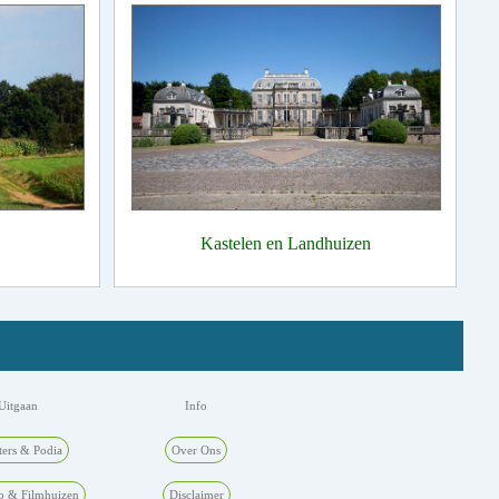
Kastelen en Landhuizen
Uitgaan
Info
ters & Podia
Over Ons
p & Filmhuizen
Disclaimer