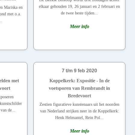
elkaar gehouden 19, 26 januari en 2 februari en
en Mariska en
de twee beste tijden...
ond met o.a.
..
Meer info
7 t/m 9 feb 2020
elden met
Koppelkerk: Expositie - In de
voort
voetsporen van Rembrandt in
Bredevoort
xposeren
unstschilder
Zestien figuratieve kunstenaars uit het noorden
 van de...
van Nederland strijken neer in de Koppelkerk:
Henk Helmantel, Rein Pol...
Meer info