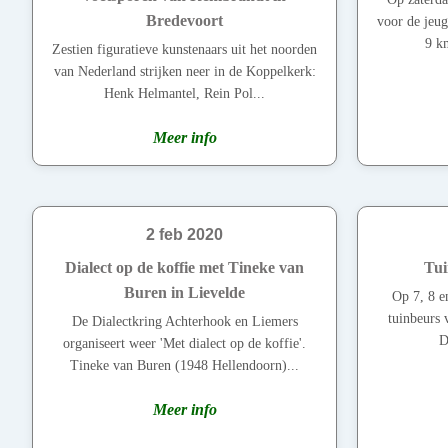
Bredevoort
voor de jeug
9 km
Zestien figuratieve kunstenaars uit het noorden
van Nederland strijken neer in de Koppelkerk:
Henk Helmantel, Rein Pol...
Meer info
2 feb 2020
Dialect op de koffie met Tineke van
Tui
Buren in Lievelde
Op 7, 8 en
tuinbeurs 
De Dialectkring Achterhook en Liemers
D
organiseert weer 'Met dialect op de koffie'.
Tineke van Buren (1948 Hellendoorn)...
Meer info