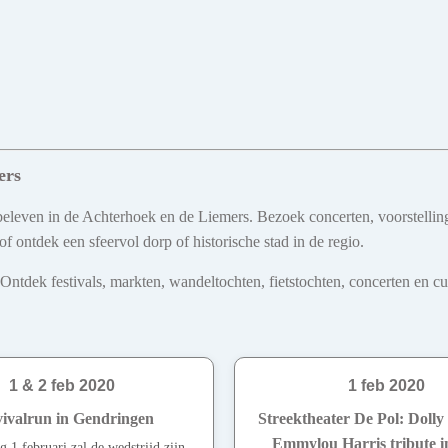
ers
e beleven in de Achterhoek en de Liemers. Bezoek concerten, voorstellin
ontdek een sfeervol dorp of historische stad in de regio.
dek festivals, markten, wandeltochten, fietstochten, concerten en cultu
1 & 2 feb 2020
1 feb 2020
ivalrun in Gendringen
Streektheater De Pol: Dolly
Emmylou Harris tribute i
 1 februari zal de wedstrijd zijn