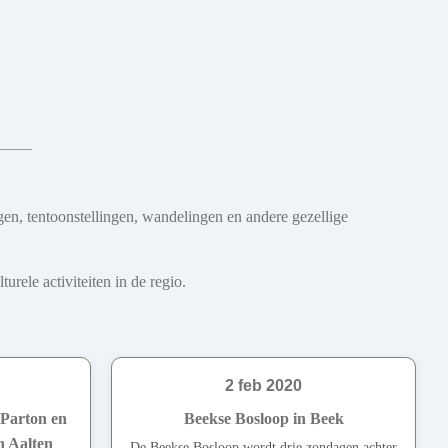
gen, tentoonstellingen, wandelingen en andere gezellige
rele activiteiten in de regio.
2 feb 2020
 Parton en
Beekse Bosloop in Beek
n Aalten
De Beekse Bosloop wordt drie zondagen achter