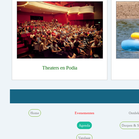
Theaters en Podia
Home
Evenementen
Ontde
Agenda
Dorpen & S
Vandaag