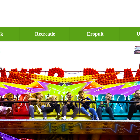
ek
Recreatie
Eropuit
U