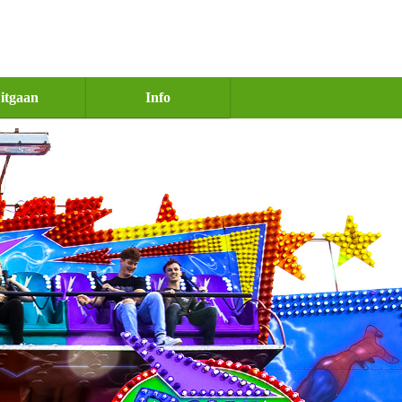
itgaan
Info