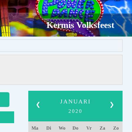
Kermis Volksfeest
JANUARI
❮
❯
2020
Ma
Di
Wo
Do
Vr
Za
Zo