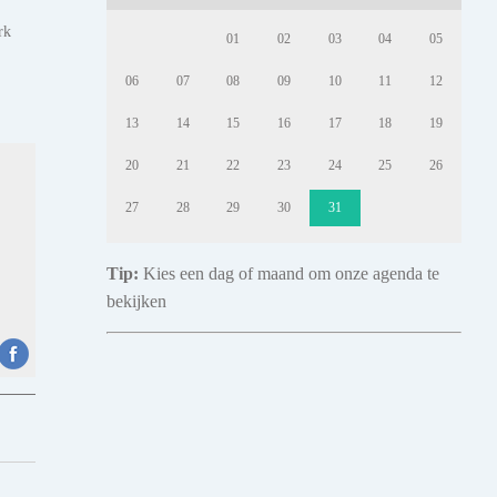
rk
01
02
03
04
05
06
07
08
09
10
11
12
13
14
15
16
17
18
19
20
21
22
23
24
25
26
27
28
29
30
31
Tip:
Kies een dag of maand om onze agenda te
bekijken