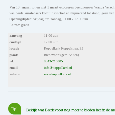
Van 18 januari tot en met 1 maart exposeren beeldhouwer Wanda Verschu
van beide kunstenaars komt instinctief en mijmerend tot stand; geen van
Openingstijden: vrijdag t/m zondag, 11.00 - 17.00 uur
Entree: gratis
aanvang
11:00 uur.
eindtijd
17:00 uur.
locatie
Koppelkerk Koppelstraat 35
plaats
Bredevoort (gem. Aalten)
tel.
0543-216005
email
info@koppelkerk.nl
website
www.koppelkerk.nl
Tip!
Bekijk wat Bredevoort nog meer te bieden heeft: de mooi