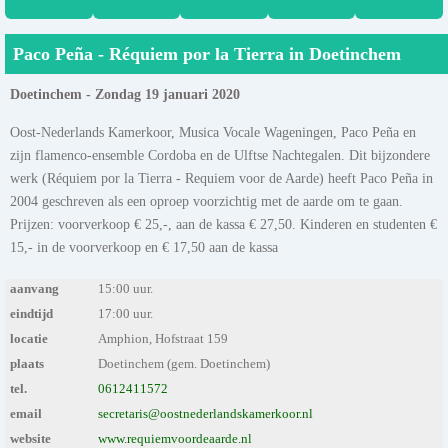
Paco Peña - Réquiem por la Tierra in Doetinchem
Doetinchem - Zondag 19 januari 2020
Oost-Nederlands Kamerkoor, Musica Vocale Wageningen, Paco Peña en
zijn flamenco-ensemble Cordoba en de Ulftse Nachtegalen. Dit bijzondere
werk (Réquiem por la Tierra - Requiem voor de Aarde) heeft Paco Peña in
2004 geschreven als een oproep voorzichtig met de aarde om te gaan.
Prijzen: voorverkoop € 25,-, aan de kassa € 27,50. Kinderen en studenten €
15,- in de voorverkoop en € 17,50 aan de kassa
aanvang
15:00 uur.
eindtijd
17:00 uur.
locatie
Amphion, Hofstraat 159
plaats
Doetinchem (gem. Doetinchem)
tel.
0612411572
email
secretaris@oostnederlandskamerkoor.nl
website
www.requiemvoordeaarde.nl