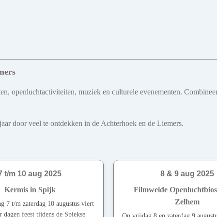
mers
kten, openluchtactiviteiten, muziek en culturele evenementen. Combinee
le jaar door veel te ontdekken in de Achterhoek en de Liemers.
7 t/m 10 aug 2025
8 & 9 aug 2025
Kermis in Spijk
Filmweide Openluchtbios
Zelhem
 7 t/m zaterdag 10 augustus viert
r dagen feest tijdens de Spiekse
Op vrijdag 8 en zaterdag 9 augustu