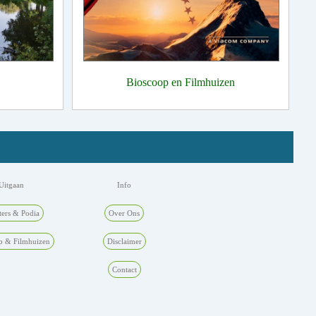
Bioscoop en Filmhuizen
Uitgaan
Info
ters & Podia
Over Ons
p & Filmhuizen
Disclaimer
Contact