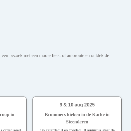
r een bezoek met een mooie fiets- of autoroute en ontdek de
9 & 10 aug 2025
coop in
Brommers kieken in de Karke in
Steenderen
s organiseert
Op zaterdag 9 en zondag 10 augustus staat de