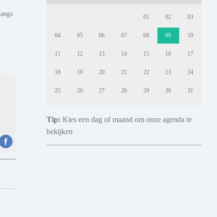
langs
01
02
03
04
05
06
07
08
09
10
11
12
13
14
15
16
17
18
19
20
21
22
23
24
25
26
27
28
29
30
31
Tip:
Kies een dag of maand om onze agenda te
bekijken