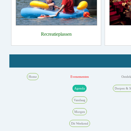
Recreatieplassen
Home
Evenementen
Ontde
Agenda
Dorpen & S
Vandaag
Morgen
Dit Weekend