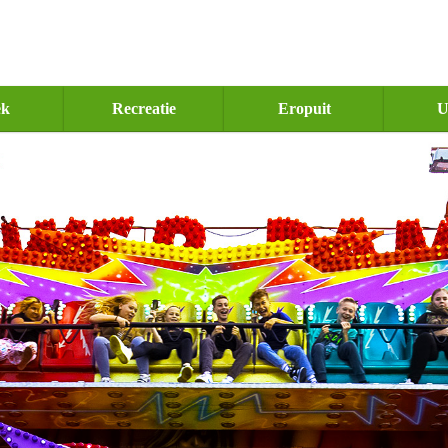
ek
Recreatie
Eropuit
U