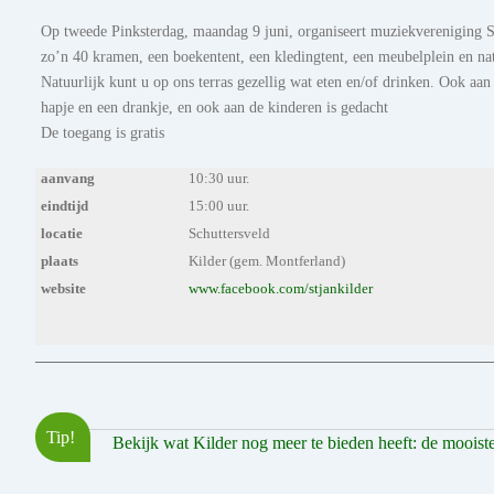
Op tweede Pinksterdag, maandag 9 juni, organiseert muziekvereniging S
zo’n 40 kramen, een boekentent, een kledingtent, een meubelplein en nat
Natuurlijk kunt u op ons terras gezellig wat eten en/of drinken. Ook aan
hapje en een drankje, en ook aan de kinderen is gedacht
De toegang is gratis
aanvang
10:30 uur.
eindtijd
15:00 uur.
locatie
Schuttersveld
plaats
Kilder (gem. Montferland)
website
www.facebook.com/stjankilder
Tip!
Bekijk wat Kilder nog meer te bieden heeft: de mooiste 