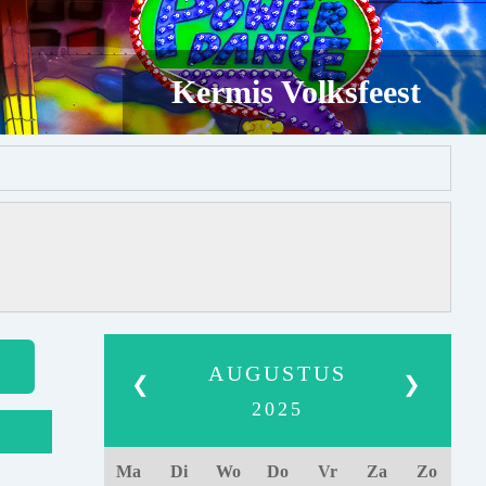
Kermis Volksfeest
AUGUSTUS
❮
❯
2025
Ma
Di
Wo
Do
Vr
Za
Zo