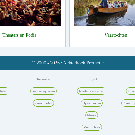
Theaters en Podia
Vaartochten
© 2000 - 2026 : Achterhoek Promotie
k
Recreatie
Eropuit
teden
Recreatieplassen
Kinderboerderijen
Thea
Zwembaden
Open Tuinen
Bioscoo
Musea
Vaartochten