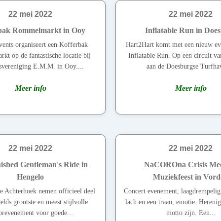
22 mei 2022
22 mei 2022
bak Rommelmarkt in Ooy
Inflatable Run in Doe
ents organiseert een Kofferbak
Hart2Hart komt met een nieuw e
t op de fantastische locatie bij
Inflatable Run. Op een circuit v
rsvereniging E.M.M. in Ooy....
aan de Doesburgse Turfhav
Meer info
Meer info
22 mei 2022
22 mei 2022
uished Gentleman's Ride in
NaCOROna Crisis Me
Hengelo
Muziekfeest in Vor
de Achterhoek nemen officieel deel
Concert evenement, laagdrempelig
elds grootste en meest stijlvolle
lach en een traan, emotie. Hereni
revenement voor goede...
motto zijn. Een...