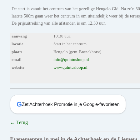
De start is vanuit het centrum van het gezellige Hengelo Gld. Na zo'n 
laatste 500m gaan weer het centrum in om uiteindelijk weer bij de terra
De prijsuitreiking van alle afstanden is om 12.30 uur.
aanvang
10:30 uur.
locatie
Start in het centrum
plaats
Hengelo (gem. Bronckhorst)
email
info@quintusloop.nl
website
www.quintusloop.nl
G
Zet Achterhoek Promotie in je Google-favorieten
← Terug
Evenementen in mei in de Achterhoek en de Liemers