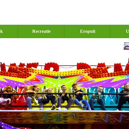
ek
Recreatie
Eropuit
U