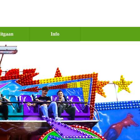
itgaan
Info