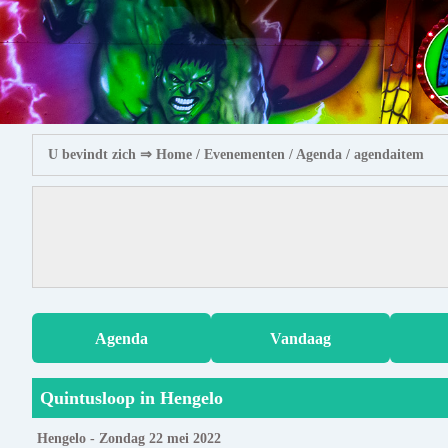
U bevindt zich ⇒
Home
/ Evenementen /
Agenda
/ agendaitem
Agenda
Vandaag
Quintusloop in Hengelo
Hengelo - Zondag 22 mei 2022