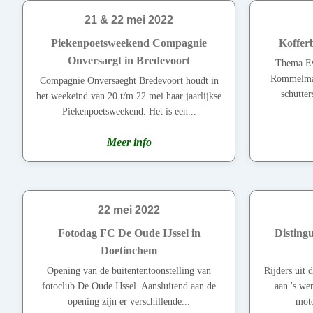
21 & 22 mei 2022
Piekenpoetsweekend Compagnie
Koffer
Onversaegt in Bredevoort
Thema Ev
Rommelmark
Compagnie Onversaeght Bredevoort houdt in
schutte
het weekeind van 20 t/m 22 mei haar jaarlijkse
Piekenpoetsweekend. Het is een...
Meer info
22 mei 2022
Fotodag FC De Oude IJssel in
Disting
Doetinchem
Opening van de buitententoonstelling van
Rijders uit 
fotoclub De Oude IJssel. Aansluitend aan de
aan 's wer
opening zijn er verschillende...
moto