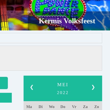
Kermis Volksfeest
MEI
❮
❯
2022
Ma
Di
Wo
Do
Vr
Za
Zo