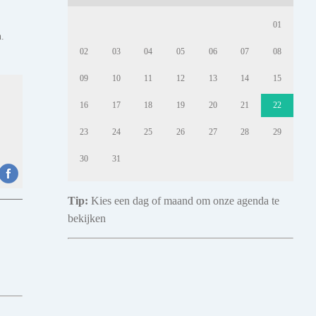
01
n.
02
03
04
05
06
07
08
09
10
11
12
13
14
15
16
17
18
19
20
21
22
23
24
25
26
27
28
29
30
31
Tip:
Kies een dag of maand om onze agenda te
bekijken