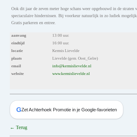
Ook dit jaar de zeven meter hoge schans weer opgebouwd in de straten v
spectaculaire hindernissen. Bij voorkeur natuurlijk in zo ludiek mogelijke
Gratis parkeren en entree.
aanvang
13:00 uur.
eindtijd
16:00 uur.
locatie
Kermis Lievelde
plaats
Lievelde (gem. Oost_Gelre)
email
info@kermislievelde.nl
website
www.kermislievelde.nl
G
Zet Achterhoek Promotie in je Google-favorieten
← Terug