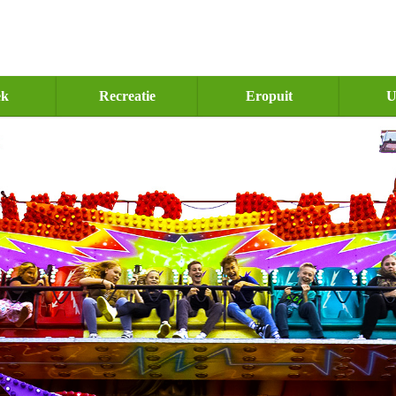
ek
Recreatie
Eropuit
U