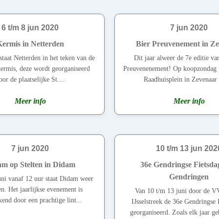
6 t/m 8 jun 2020
7 jun 2020
ermis in Netterden
Bier Preuvenement in Z
staat Netterden in het teken van de
Dit jaar alweer de 7e editie va
 kermis, deze wordt georganiseerd
Preuvenenement! Op koopzondag 7 
oor de plaatselijke St....
Raadhuisplein in Zevenaar 
Meer info
Meer info
7 jun 2020
10 t/m 13 jun 202
m op Stelten in Didam
36e Gendringse Fietsda
Gendringen
ni vanaf 12 uur staat Didam weer
en. Het jaarlijkse evenement is
Van 10 t/m 13 juni door de 
end door een prachtige lint...
IJsselstreek de 36e Gendringse 
georganiseerd. Zoals elk jaar geb