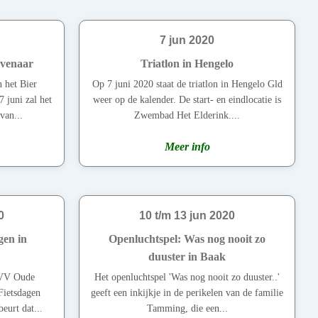
7 jun 2020
evenaar
Triatlon in Hengelo
n het Bier
Op 7 juni 2020 staat de triatlon in Hengelo Gld
juni zal het
weer op de kalender. De start- en eindlocatie is
van...
Zwembad Het Elderink....
Meer info
0
10 t/m 13 jun 2020
gen in
Openluchtspel: Was nog nooit zo
duuster in Baak
VVV Oude
Het openluchtspel 'Was nog nooit zo duuster..'
Fietsdagen
geeft een inkijkje in de perikelen van de familie
eurt dat...
Tamming, die een...