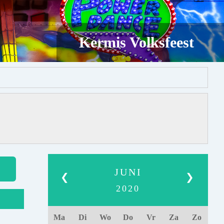
Kermis Volksfeest
JUNI
❮
❯
2020
Ma
Di
Wo
Do
Vr
Za
Zo