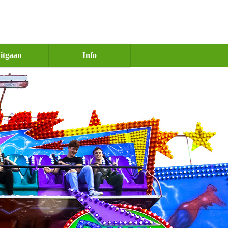
itgaan
Info