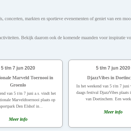
ivals, concerten, markten en sportieve evenementen of geniet van een mo
iviteiten. Bekijk daarom ook de komende maanden voor inspiratie voo
5 t/m 7 jun 2020
5 t/m 7 jun 2020
ionale Marveld Toernooi in
DjazzVibes in Doetin
Groenlo
In het weekend van 5 t/m 7 juni 
daags festival DjazzVibes plaats i
nd van 5 t/m 7 juni a.s. vindt het
van Doetinchem. Een week
tionale Marveldtoernooi plaats op
sportpark Den Elshof in...
Meer info
Meer info