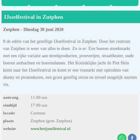
IJsselfestival in Zutphen
Zutphen - Dinsdag 30 juni 2020
8 de editie van het gezellige IJsselfestival in Zutphen. Door het centrum
van Zutphen is weer van alles te doen. Zo is er: Een boeren streekmarkt
met een rijke variatie aan streekproducten, proeverijen, straattheater, oude
boeren ambachten en boerendansen. Het Koninklijke jacht de Piet Hein
komt naar het IJsselfestival en komt er een vismarkt met optredens van
shanty en piratenkoren, een groot gezellig terras en zoveel mogelijk soorten
vis.
aanvang
11:00 uur.
eindtijd
17:00 uur.
locatie
Centrum
plaats
Zutphen (gem. Zutphen)
website
www.hetijsselfestival.nl