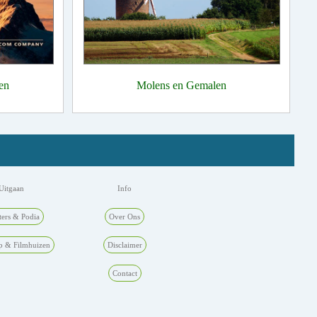
en
Molens en Gemalen
Uitgaan
Info
ters & Podia
Over Ons
p & Filmhuizen
Disclaimer
Contact