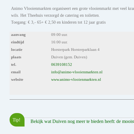
Animo Vlooienmarkten organiseert een grote vlooienmarkt met veel kram
wils. Het Theehuis verzorgd de catering en toiletten.
Toegang: € 3,- 65+ € 2,50 en kinderen tot 12 jaar gratis
aanvang
09:00 uur.
eindtijd
16:00 uur.
locatie
Horsterpark Horsterparklaan 4
plaats
Duiven (gem. Duiven)
tel.
0639108152
email
info@animo-vlooienmarkten.nl
website
www.animo-vlooienmarkten.nl
Tip!
Bekijk wat Duiven nog meer te bieden heeft: de mooiste