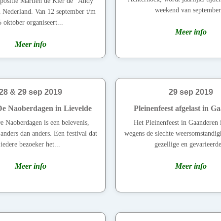
positie Martien de Kler de "Andy
weekend van september.
 Nederland. Van 12 september t/m
5 oktober organiseert...
Meer info
Meer info
28 & 29 sep 2019
29 sep 2019
 De Naoberdagen in Lievelde
Pleinenfeest afgelast in G
De Naoberdagen is een belevenis,
Het Pleinenfeest in Gaanderen i
anders dan anders. Een festival dat
wegens de slechte weersomstandig
iedere bezoeker het...
gezellige en gevarieerde
Meer info
Meer info