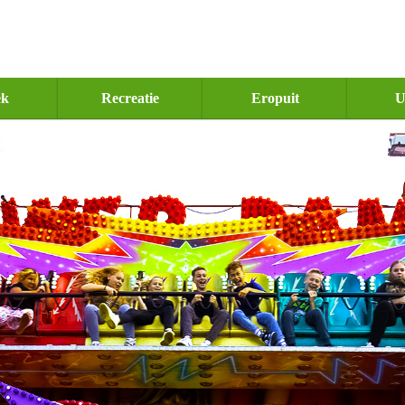
ek
Recreatie
Eropuit
U