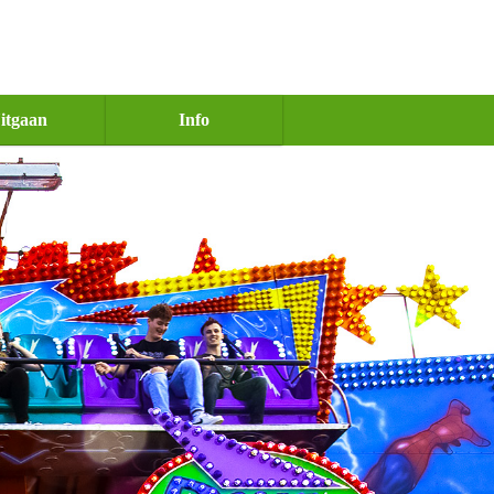
itgaan
Info