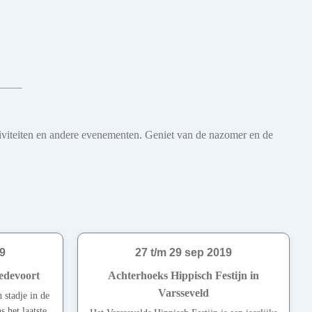
iviteiten en andere evenementen. Geniet van de nazomer en de
19
27 t/m 29 sep 2019
redevoort
Achterhoeks Hippisch Festijn in
Varsseveld
 stadje in de
s het laatste