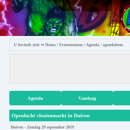
U bevindt zich ⇒
Home
/ Evenementen /
Agenda
/ agendaitem
Agenda
Vandaag
Openlucht vlooienmarkt in Duiven
Duiven - Zondag 29 september 2019