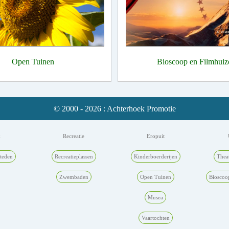
Open Tuinen
Bioscoop en Filmhuiz
© 2000 - 2026 : Achterhoek Promotie
k
Recreatie
Eropuit
teden
Recreatieplassen
Kinderboerderijen
Thea
Zwembaden
Open Tuinen
Bioscoo
Musea
Vaartochten