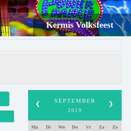
Kermis Volksfeest
SEPTEMBER
❮
❯
2019
Ma
Di
Wo
Do
Vr
Za
Zo