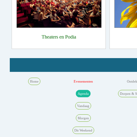
Theaters en Podia
Home
Evenementen
Ontde
Agenda
Dorpen & S
Vandaag
Morgen
Dit Weekend