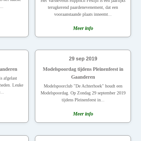
Het Varssevelds Hippisch Festijn is een jaarlijks
..
terugkerend paardenevenement, dat een
vooraanstaande plaats inneemt...
Meer info
29 sep 2019
aanderen
Modelspoordag tijdens Pleinenfeest in
Gaanderen
s afgelast
heden. Leuke
Modelspoorclub "De Achterhoek" houdt een
...
Modelspoordag. Op Zondag 29 september 2019
tijdens Pleinenfeest in...
Meer info