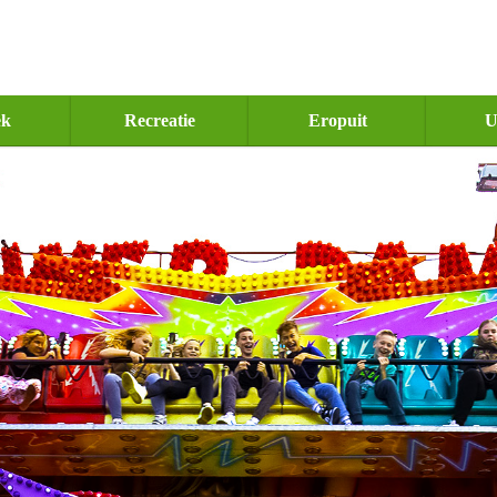
ek
Recreatie
Eropuit
U