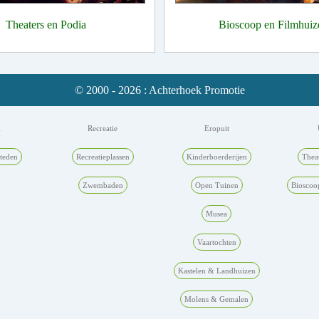
Theaters en Podia
Bioscoop en Filmhuiz
© 2000 - 2026 : Achterhoek Promotie
k
Recreatie
Eropuit
teden
Recreatieplassen
Kinderboerderijen
Thea
Zwembaden
Open Tuinen
Bioscoo
Musea
Vaartochten
Kastelen & Landhuizen
Molens & Gemalen