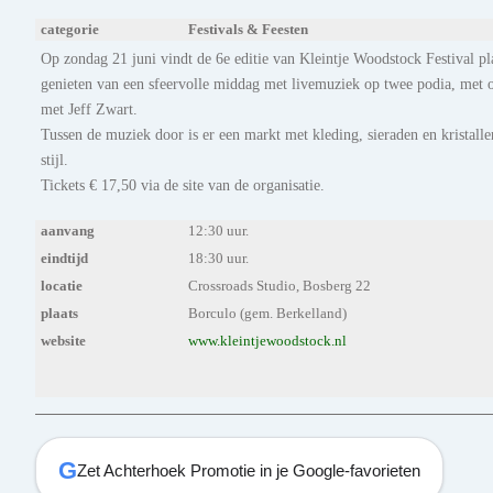
categorie
Festivals & Feesten
Op zondag 21 juni vindt de 6e editie van Kleintje Woodstock Festival pl
genieten van een sfeervolle middag met livemuziek op twee podia, met 
met Jeff Zwart.
Tussen de muziek door is er een markt met kleding, sieraden en kristallen
stijl.
Tickets € 17,50 via de site van de organisatie.
aanvang
12:30 uur.
eindtijd
18:30 uur.
locatie
Crossroads Studio, Bosberg 22
plaats
Borculo (gem. Berkelland)
website
www.kleintjewoodstock.nl
G
Zet Achterhoek Promotie in je Google-favorieten