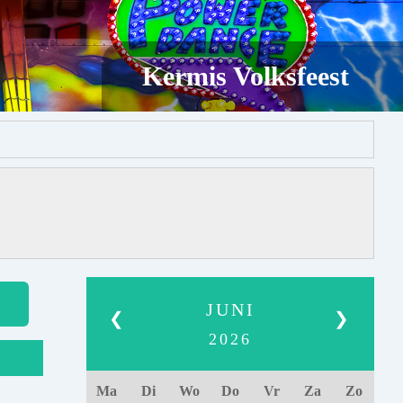
Kermis Volksfeest
JUNI
❮
❯
2026
Ma
Di
Wo
Do
Vr
Za
Zo