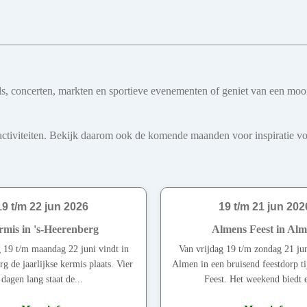
ivals, concerten, markten en sportieve evenementen of geniet van een mo
iviteiten. Bekijk daarom ook de komende maanden voor inspiratie voo
19 t/m 22 jun 2026
19 t/m 21 jun 202
rmis in 's-Heerenberg
Almens Feest in Al
 19 t/m maandag 22 juni vindt in
Van vrijdag 19 t/m zondag 21 jun
rg de jaarlijkse kermis plaats. Vier
Almen in een bruisend feestdorp t
dagen lang staat de...
Feest. Het weekend biedt e