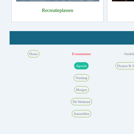
Recreatieplassen
Home
Evenementen
Ontde
Agenda
Dorpen & S
Vandaag
Morgen
Dit Weekend
Aanmelden