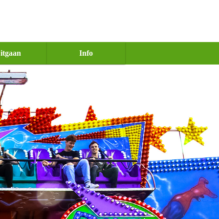
itgaan
Info