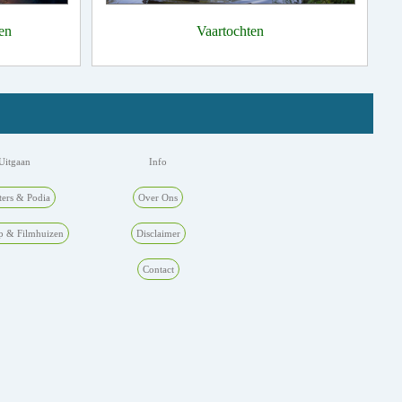
en
Vaartochten
Uitgaan
Info
ters & Podia
Over Ons
p & Filmhuizen
Disclaimer
Contact