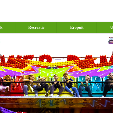
ek
Recreatie
Eropuit
U