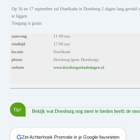
Op 16 en 17 september zal IJsselkade in Doesburg 2 dagen lang gevuld s
te liggen.
Toegang is gratis
aanvang
11:00 uur.
eindtijd
17:00 uur.
locatie
IJsselkade
plaats
Doesburg (gem. Doesburg)
website
www.doesburgsekadedagen.nl
Tip!
Bekijk wat Doesburg nog meer te bieden heeft: de moois
G
Zet Achterhoek Promotie in je Google-favorieten