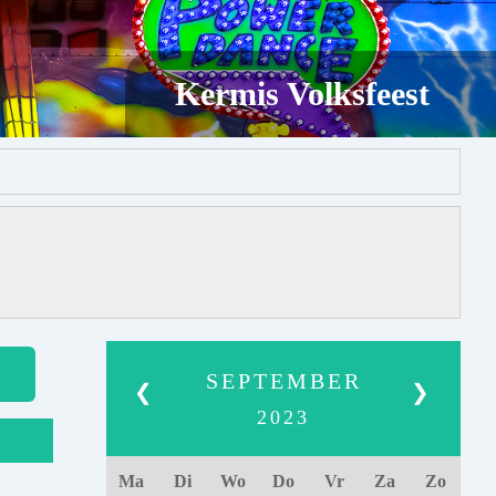
Kermis Volksfeest
SEPTEMBER
❮
❯
2023
Ma
Di
Wo
Do
Vr
Za
Zo