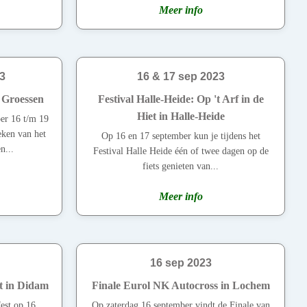
Meer info
23
16 & 17 sep 2023
n Groessen
Festival Halle-Heide: Op 't Arf in de
Hiet in Halle-Heide
er 16 t/m 19
eken van het
Op 16 en 17 september kun je tijdens het
n...
Festival Halle Heide één of twee dagen op de
fiets genieten van...
Meer info
16 sep 2023
st in Didam
Finale Eurol NK Autocross in Lochem
est op 16
Op zaterdag 16 september vindt de Finale van