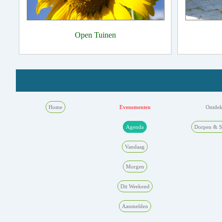
Open Tuinen
Home
Evenementen
Ontde
Agenda
Dorpen & S
Vandaag
Morgen
Dit Weekend
Aanmelden