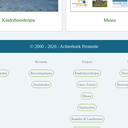
Kinderboerderijen
Musea
© 2000 - 2026 : Achterhoek Promotie
k
Recreatie
Eropuit
teden
Recreatieplassen
Kinderboerderijen
Thea
Zwembaden
Open Tuinen
Bioscoo
Musea
Vaartochten
Kastelen & Landhuizen