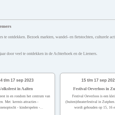
iemers
 te ontdekken. Bezoek markten, wandel- en fietstochten, culturele act
le jaar door veel te ontdekken in de Achterhoek en de Liemers.
4 t/m 17 sep 2023
15 t/m 17 sep 20
Volksfeest in Aalten
Festival Oeverloos in Z
eest in en rondom het centrum van
Festival Oeverloos is een klei
en. Met: kermis attracties -
(buiten)theaterfestival in Zutphen.
nenoptocht - kinderspelen -...
wordt gehouden op 15, 16 e