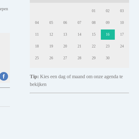
hepen
01
02
03
04
05
06
07
08
09
10
11
12
13
14
15
16
17
18
19
20
21
22
23
24
25
26
27
28
29
30
Tip:
Kies een dag of maand om onze agenda te
bekijken