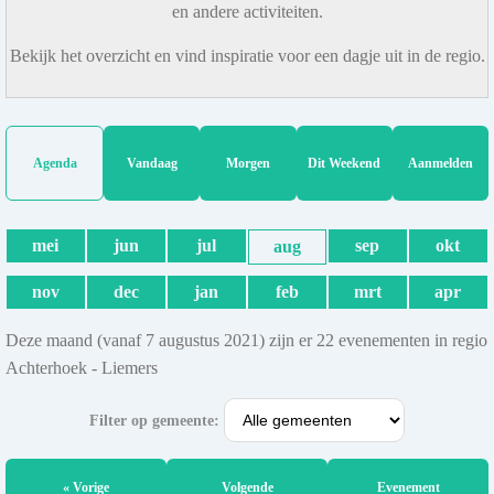
en andere activiteiten.
Bekijk het overzicht en vind inspiratie voor een dagje uit in de regio.
Agenda
Vandaag
Morgen
Dit Weekend
Aanmelden
mei
jun
jul
sep
okt
aug
nov
dec
jan
feb
mrt
apr
Deze maand (vanaf 7 augustus 2021) zijn er 22 evenementen in regio
Achterhoek - Liemers
Filter op gemeente:
« Vorige
Volgende
Evenement