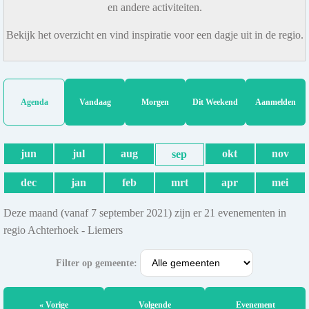
en andere activiteiten.
Bekijk het overzicht en vind inspiratie voor een dagje uit in de regio.
Agenda
Vandaag
Morgen
Dit Weekend
Aanmelden
jun
jul
aug
okt
nov
sep
dec
jan
feb
mrt
apr
mei
Deze maand (vanaf 7 september 2021) zijn er 21 evenementen in
regio Achterhoek - Liemers
Filter op gemeente:
« Vorige
Volgende
Evenement