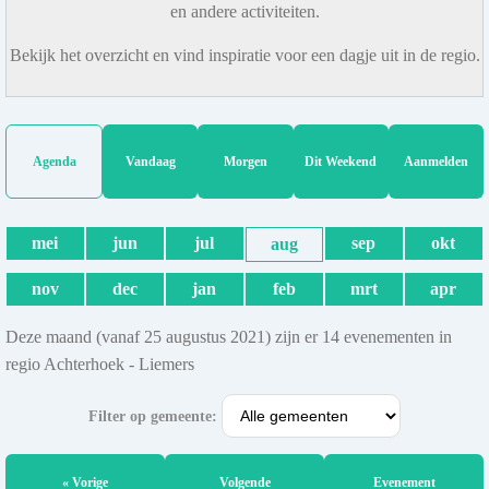
en andere activiteiten.
Bekijk het overzicht en vind inspiratie voor een dagje uit in de regio.
Agenda
Vandaag
Morgen
Dit Weekend
Aanmelden
mei
jun
jul
sep
okt
aug
nov
dec
jan
feb
mrt
apr
Deze maand (vanaf 25 augustus 2021) zijn er 14 evenementen in
regio Achterhoek - Liemers
Filter op gemeente:
« Vorige
Volgende
Evenement