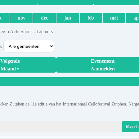
t
nov
dec
jan
feb
mrt
ap
regio Achterhoek - Liemers
e:
Volgende
Evenement
Maand »
Aanmelden
cken Zutphen de 11e editie van het Internationaal Cellofestival Zutphen. Nerg
Meer i