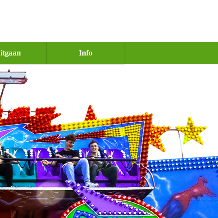
itgaan
Info