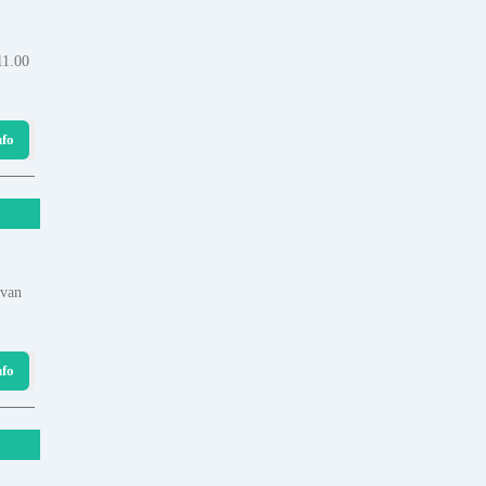
11.00
nfo
 van
nfo