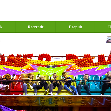
ek
Recreatie
Eropuit
U