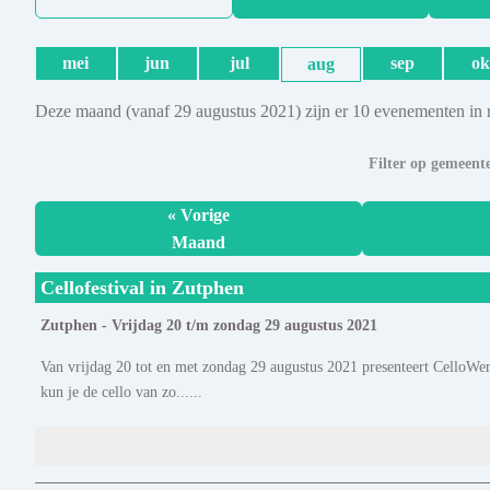
mei
jun
jul
sep
ok
aug
Deze maand (vanaf 29 augustus 2021) zijn er 10 evenementen in 
Filter op gemeent
« Vorige
Maand
Cellofestival in Zutphen
Zutphen - Vrijdag 20 t/m zondag 29 augustus 2021
Van vrijdag 20 tot en met zondag 29 augustus 2021 presenteert CelloWer
kun je de cello van zo......