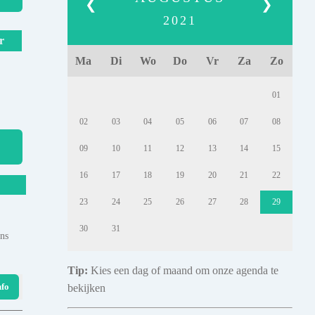
❮
❯
2021
r
Ma
Di
Wo
Do
Vr
Za
Zo
01
02
03
04
05
06
07
08
09
10
11
12
13
14
15
16
17
18
19
20
21
22
23
24
25
26
27
28
29
30
31
ens
Tip:
Kies een dag of maand om onze agenda te
nfo
bekijken