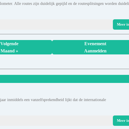
ometer. Alle routes zijn duidelijk gepijld en de routesplitsingen worden duidel
Meer i
Volgende
Evenement
Maand »
Aanmelden
ar inmiddels een vanzelfsprekendheid lijkt dat de internationale
Meer i