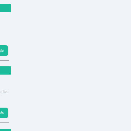
nfo
p het
nfo