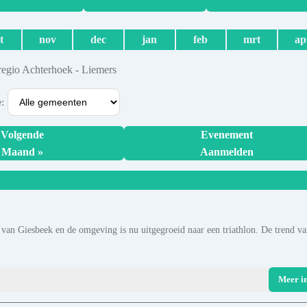
t
nov
dec
jan
feb
mrt
ap
regio Achterhoek - Liemers
e:
Volgende
Evenement
Maand »
Aanmelden
 van Giesbeek en de omgeving is nu uitgegroeid naar een triathlon. De trend va
Meer i