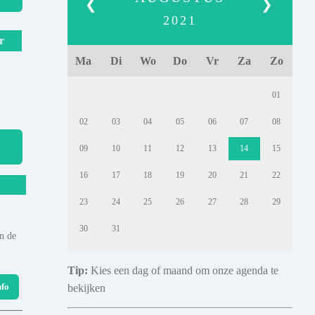
❮
❯
2021
r
Ma
Di
Wo
Do
Vr
Za
Zo
01
02
03
04
05
06
07
08
09
10
11
12
13
14
15
16
17
18
19
20
21
22
23
24
25
26
27
28
29
30
31
n de
Tip:
Kies een dag of maand om onze agenda te
nfo
bekijken