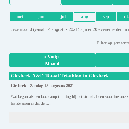
mei
jun
jul
sep
ok
aug
Deze maand (vanaf 14 augustus 2021) zijn er 20 evenementen in 
Filter op gemeent
« Vorige
Maand
Giesbeek A&D Totaal Triathlon in Giesbeek
Giesbeek - Zondag 15 augustus 2021
Wat begon als een bootcamp training bij het strand alleen voor inwoners
laatste jaren is dat de......