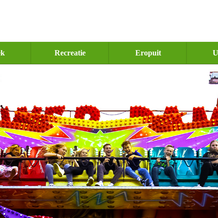
ek
Recreatie
Eropuit
U