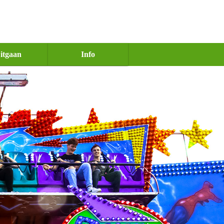
itgaan
Info