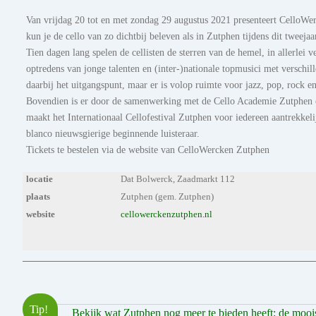
Van vrijdag 20 tot en met zondag 29 augustus 2021 presenteert CelloWer
kun je de cello van zo dichtbij beleven als in Zutphen tijdens dit tweejaar
Tien dagen lang spelen de cellisten de sterren van de hemel, in allerlei
optredens van jonge talenten en (inter-)nationale topmusici met versch
daarbij het uitgangspunt, maar er is volop ruimte voor jazz, pop, rock 
Bovendien is er door de samenwerking met de Cello Academie Zutphen o
maakt het Internationaal Cellofestival Zutphen voor iedereen aantrekkeli
blanco nieuwsgierige beginnende luisteraar.
Tickets te bestelen via de website van CelloWercken Zutphen
locatie
Dat Bolwerck, Zaadmarkt 112
plaats
Zutphen (gem. Zutphen)
website
cellowerckenzutphen.nl
Tip!
Bekijk wat Zutphen nog meer te bieden heeft: de mooiste