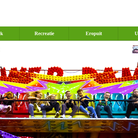
ek
Recreatie
Eropuit
U