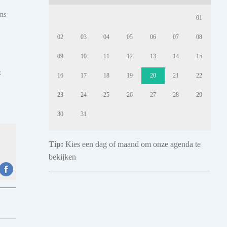
ens
01
02
03
04
05
06
07
08
09
10
11
12
13
14
15
t
16
17
18
19
20
21
22
23
24
25
26
27
28
29
30
31
Tip:
Kies een dag of maand om onze agenda te
bekijken