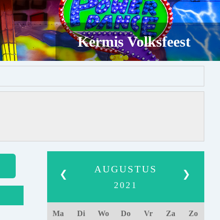
Kermis Volksfeest
AUGUSTUS
❮
❯
2021
Ma
Di
Wo
Do
Vr
Za
Zo