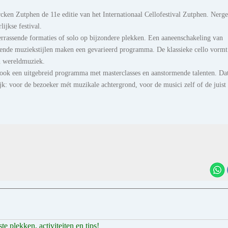
cken Zutphen de 11e editie van het Internationaal Cellofestival Zutphen. Nerg
lijkse festival.
 verrassende formaties of solo op bijzondere plekken. Een aaneenschakeling van
illende muziekstijlen maken een gevarieerd programma. De klassieke cello vormt
en wereldmuziek.
ok een uitgebreid programma met masterclasses en aanstormende talenten. Da
jk: voor de bezoeker mét muzikale achtergrond, voor de musici zelf of de juist
 plekken, activiteiten en tips!