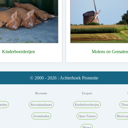
Kinderboerderijen
Molens en Gemalen
© 2000 - 2026 : Achterhoek Promotie
k
Recreatie
Eropuit
teden
Recreatieplassen
Kinderboerderijen
Thea
Zwembaden
Open Tuinen
Bioscoo
Musea