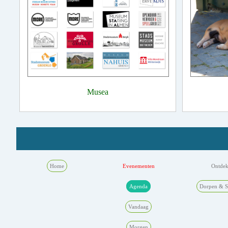
Musea
Home
Evenementen
Ontde
Agenda
Dorpen & S
Vandaag
Morgen