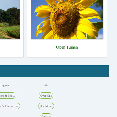
Open Tuinen
Uitgaan
Info
ters & Podia
Over Ons
p & Filmhuizen
Disclaimer
Contact