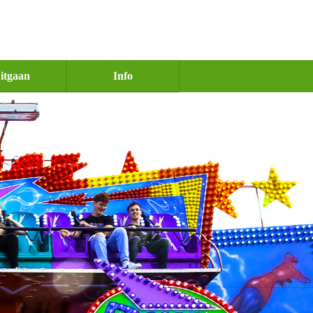
itgaan
Info