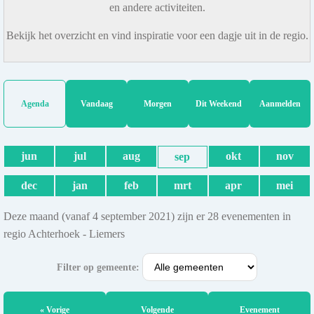
en andere activiteiten.
Bekijk het overzicht en vind inspiratie voor een dagje uit in de regio.
Agenda
Vandaag
Morgen
Dit Weekend
Aanmelden
jun
jul
aug
okt
nov
sep
dec
jan
feb
mrt
apr
mei
Deze maand (vanaf 4 september 2021) zijn er 28 evenementen in
regio Achterhoek - Liemers
Filter op gemeente:
« Vorige
Volgende
Evenement