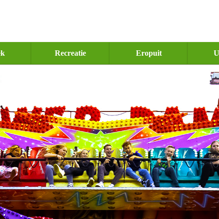
ek
Recreatie
Eropuit
U