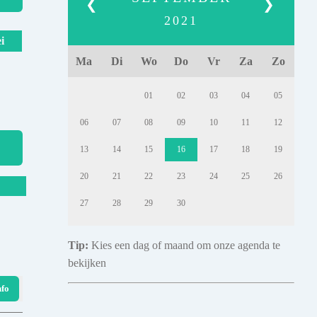
❮
❯
2021
i
Ma
Di
Wo
Do
Vr
Za
Zo
01
02
03
04
05
06
07
08
09
10
11
12
13
14
15
16
17
18
19
20
21
22
23
24
25
26
27
28
29
30
Tip:
Kies een dag of maand om onze agenda te
bekijken
nfo