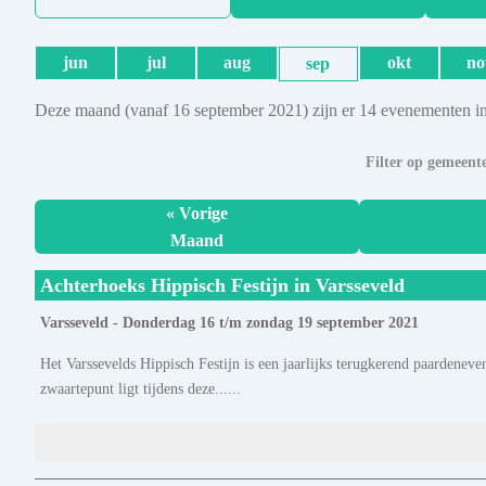
jun
jul
aug
okt
no
sep
Deze maand (vanaf 16 september 2021) zijn er 14 evenementen in
Filter op gemeent
« Vorige
Maand
Achterhoeks Hippisch Festijn in Varsseveld
Varsseveld - Donderdag 16 t/m zondag 19 september 2021
Het Varssevelds Hippisch Festijn is een jaarlijks terugkerend paardenev
zwaartepunt ligt tijdens deze......