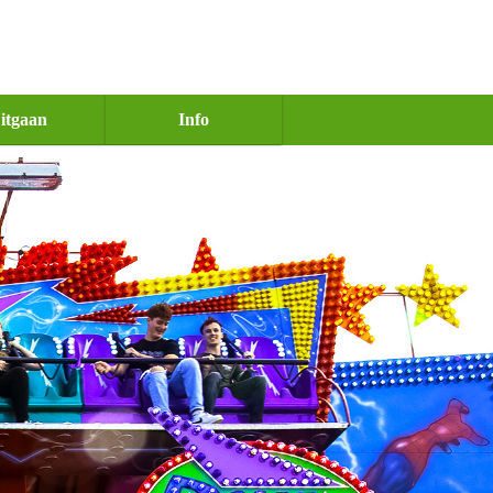
itgaan
Info