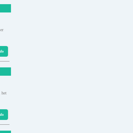
 er
nfo
 het
nfo