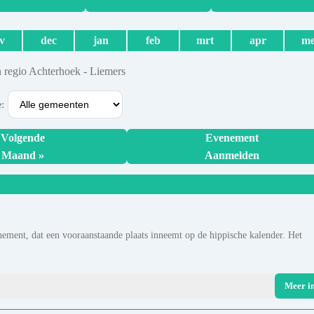
v
dec
jan
feb
mrt
apr
me
 regio Achterhoek - Liemers
e:
Volgende
Evenement
Maand »
Aanmelden
enement, dat een vooraanstaande plaats inneemt op de hippische kalender. Het
Meer i