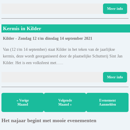
Meer info
Kermis in Kilder
Kilder - Zondag 12 t/m dinsdag 14 september 2021
Van (12 t/m 14 september) staat Kilder in het teken van de jaarlijkse
kermis, deze wordt georganiseerd door de plaatselijke Schutterij Sint Jan
Kilder. Het is een volksfeest met......
Meer info
« Vorige
Volgende
Evenement
Maand
Maand »
Aanmelden
Het najaar begint met mooie evenementen