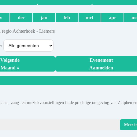
v
dec
jan
feb
mrt
apr
me
 regio Achterhoek - Liemers
e:
Volgende
Evenement
Maand »
Aanmelden
-, dans-, zang- en muziekvoorstellingen in de prachtige omgeving van Zutphen en
Meer i