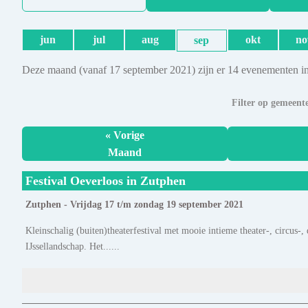
jun
jul
aug
okt
no
sep
Deze maand (vanaf 17 september 2021) zijn er 14 evenementen in
Filter op gemeent
« Vorige
Maand
Festival Oeverloos in Zutphen
Zutphen - Vrijdag 17 t/m zondag 19 september 2021
Kleinschalig (buiten)theaterfestival met mooie intieme theater-, circus
IJssellandschap. Het......