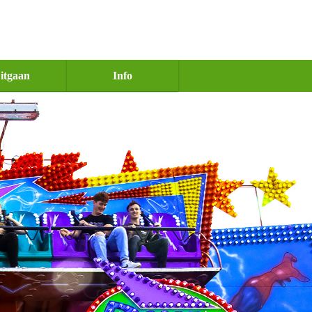
itgaan
Info