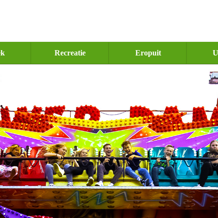
ek
Recreatie
Eropuit
U