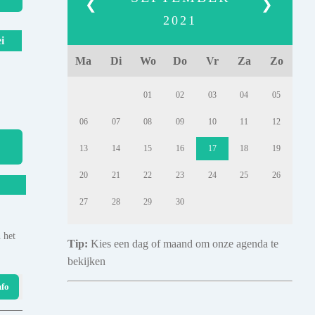
❮
❯
2021
i
Ma
Di
Wo
Do
Vr
Za
Zo
01
02
03
04
05
06
07
08
09
10
11
12
13
14
15
16
17
18
19
20
21
22
23
24
25
26
27
28
29
30
 het
Tip:
Kies een dag of maand om onze agenda te
bekijken
nfo