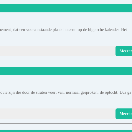
enement, dat een vooraanstaande plaats inneemt op de hippische kalender. Het
Meer i
route zijn die door de straten voert van, normaal gesproken, de optocht. Dus ga
Meer i