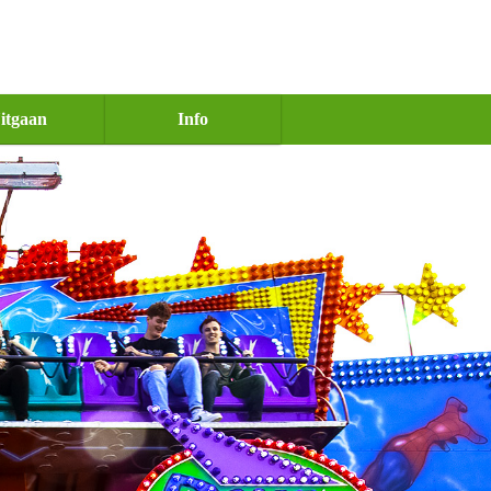
itgaan
Info