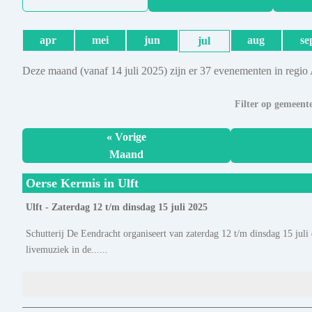
apr
mei
jun
aug
se
jul
Deze maand (vanaf 14 juli 2025) zijn er 37 evenementen in regio
Filter op gemeent
« Vorige
Maand
Oerse Kermis in Ulft
Ulft - Zaterdag 12 t/m dinsdag 15 juli 2025
Schutterij De Eendracht organiseert van zaterdag 12 t/m dinsdag 15 juli 
livemuziek in de......