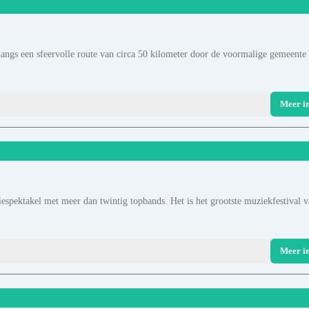
 langs een sfeervolle route van circa 50 kilometer door de voormalige gemeente
Meer i
liespektakel met meer dan twintig topbands. Het is het grootste muziekfestival 
Meer i