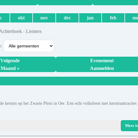
p
okt
nov
dec
jan
feb
mr
 Achterhoek - Liemers
e:
Volgende
Evenement
Maand »
Aanmelden
de kermis op het Zwarte Plein in Oer. Een echt volksfeest met kermisattracties
Meer i