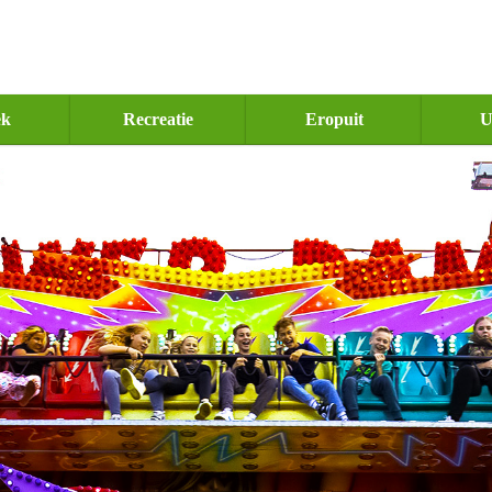
ek
Recreatie
Eropuit
U