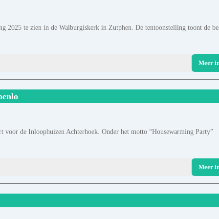
ng 2025 te zien in de Walburgiskerk in Zutphen. De tentoonstelling toont de be
Meer i
oenlo
ncert voor de Inloophuizen Achterhoek. Onder het motto “Housewarming Party”
Meer i