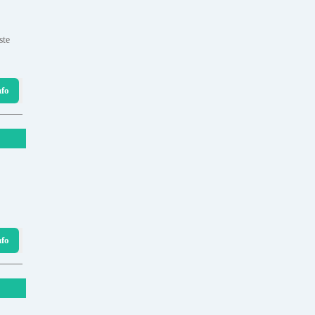
ste
nfo
nfo