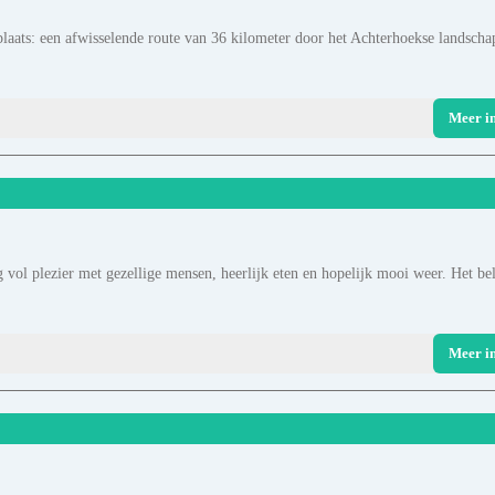
 plaats: een afwisselende route van 36 kilometer door het Achterhoekse landscha
Meer i
g vol plezier met gezellige mensen, heerlijk eten en hopelijk mooi weer. Het be
Meer i