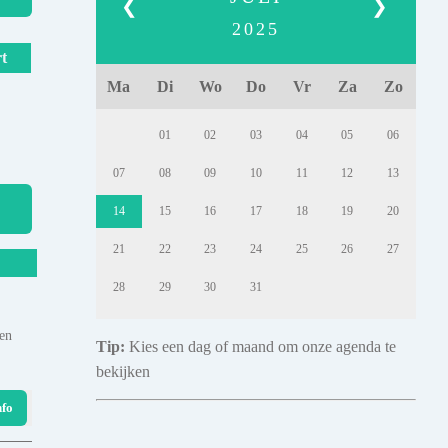
❮
❯
2025
t
Ma
Di
Wo
Do
Vr
Za
Zo
01
02
03
04
05
06
07
08
09
10
11
12
13
14
15
16
17
18
19
20
21
22
23
24
25
26
27
28
29
30
31
 en
Tip:
Kies een dag of maand om onze agenda te
bekijken
nfo