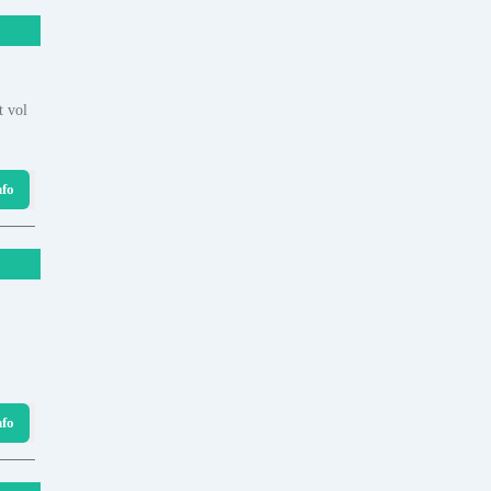
t vol
nfo
nfo