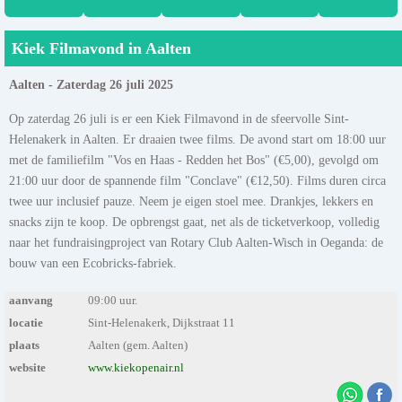
Kiek Filmavond in Aalten
Aalten - Zaterdag 26 juli 2025
Op zaterdag 26 juli is er een Kiek Filmavond in de sfeervolle Sint-
Helenakerk in Aalten. Er draaien twee films. De avond start om 18:00 uur
met de familiefilm "Vos en Haas - Redden het Bos" (€5,00), gevolgd om
21:00 uur door de spannende film "Conclave" (€12,50). Films duren circa
twee uur inclusief pauze. Neem je eigen stoel mee. Drankjes, lekkers en
snacks zijn te koop. De opbrengst gaat, net als de ticketverkoop, volledig
naar het fundraisingproject van Rotary Club Aalten-Wisch in Oeganda: de
bouw van een Ecobricks-fabriek.
aanvang
09:00 uur.
locatie
Sint-Helenakerk, Dijkstraat 11
plaats
Aalten (gem. Aalten)
website
www.kiekopenair.nl