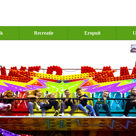
ek
Recreatie
Eropuit
U