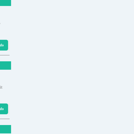
e
nfo
it
nfo