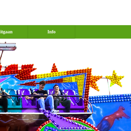
itgaan
Info