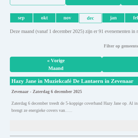
sep
okt
nov
jan
fe
dec
Deze maand (vanaf 1 december 2025) zijn er 91 evenementen in 
Filter op gemeent
« Vorige
Maand
Hazy Jane in Muziekcafé De Lantaern in Zevenaar
Zevenaar - Zaterdag 6 december 2025
Zaterdag 6 december treedt de 5-koppige coverband Hazy Jane op. Al i
brengt ze energieke covers van......