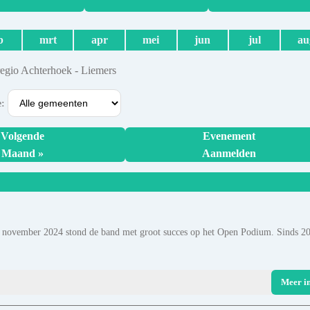
b
mrt
apr
mei
jun
jul
au
regio Achterhoek - Liemers
e:
Volgende
Evenement
Maand »
Aanmelden
n november 2024 stond de band met groot succes op het Open Podium. Sinds 2
Meer i