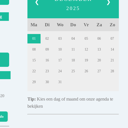
❮
❯
2025
g
Ma
Di
Wo
Do
Vr
Za
Zo
01
02
03
04
05
06
07
08
09
10
11
12
13
14
15
16
17
18
19
20
21
22
23
24
25
26
27
28
29
30
31
020
Tip:
Kies een dag of maand om onze agenda te
bekijken
nfo