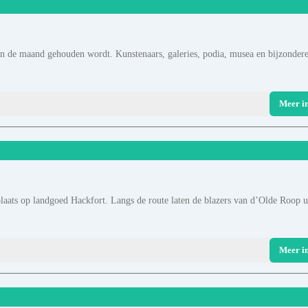
an de maand gehouden wordt. Kunstenaars, galeries, podia, musea en bijzonder
Meer i
aats op landgoed Hackfort. Langs de route laten de blazers van d’Olde Roop u
Meer i