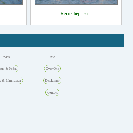
Recreatieplassen
Uitgaan
Info
ters & Podia
Over Ons
p & Filmhuizen
Disclaimer
Contact