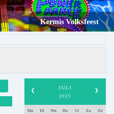
Kermis Volksfeest
JULI
❮
❯
2025
Ma
Di
Wo
Do
Vr
Za
Zo