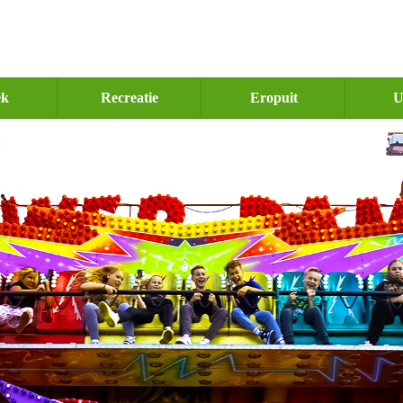
ek
Recreatie
Eropuit
U