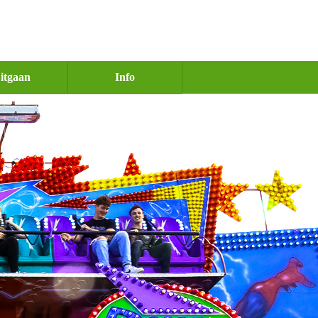
itgaan
Info