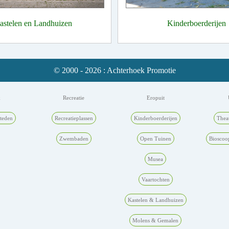
astelen en Landhuizen
Kinderboerderijen
© 2000 - 2026 : Achterhoek Promotie
k
Recreatie
Eropuit
teden
Recreatieplassen
Kinderboerderijen
Thea
Zwembaden
Open Tuinen
Bioscoo
Musea
Vaartochten
Kastelen & Landhuizen
Molens & Gemalen