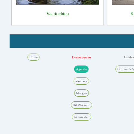
Vaartochten
K
Home
Evenementen
Ontde
Agenda
Dorpen & S
Vandaag
Morgen
Dit Weekend
Aanmelden