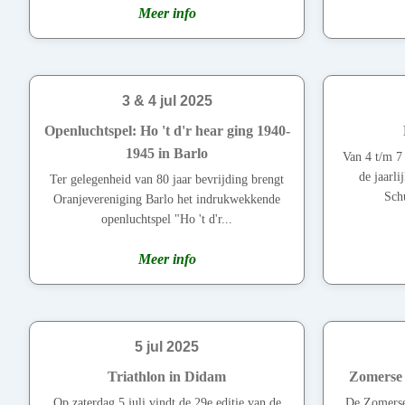
Meer info
3 & 4 jul 2025
Openluchtspel: Ho 't d'r hear ging 1940-
1945 in Barlo
Van 4 t/m 7 
de jaarli
Ter gelegenheid van 80 jaar bevrijding brengt
Schu
Oranjevereniging Barlo het indrukwekkende
openluchtspel "Ho 't d'r...
Meer info
5 jul 2025
Triathlon in Didam
Zomerse 
Op zaterdag 5 juli vindt de 29e editie van de
De Zomerse