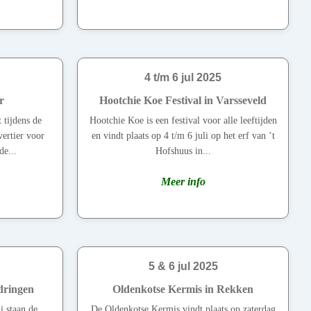
4 t/m 6 jul 2025
r
Hootchie Koe Festival in Varsseveld
t tijdens de
Hootchie Koe is een festival voor alle leeftijden
vertier voor
en vindt plaats op 4 t/m 6 juli op het erf van ’t
de...
Hofshuus in...
Meer info
5 & 6 jul 2025
dringen
Oldenkotse Kermis in Rekken
i staan de
De Oldenkotse Kermis vindt plaats op zaterdag