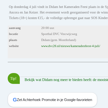
Op donderdag 4 juli vindt in Didam het Kameraden Feest plaats in de S
Ancora en Jan Keizer. Het evenement wordt georganiseerd voor de winn
Tickets (18+) kosten €15,- de volledige opbrengst gaat naar SOS Kinde
aanvang
20:00 uur.
locatie
Sporthal DVC Vincwijcweg
plaats
Didam (gem. Montferland)
website
www.dvc26.nl/nieuws/kameradenfeest-4-juli/
Tip!
Bekijk wat Didam nog meer te bieden heeft: de mooiste 
G
Zet Achterhoek Promotie in je Google-favorieten