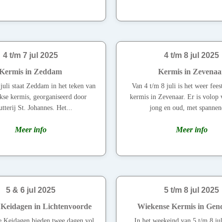
4 t/m 7 jul 2025
4 t/m 8 jul 2025
Kermis in Zeddam
Kermis in Zevenaa
juli staat Zeddam in het teken van
Van 4 t/m 8 juli is het weer fees
jkse kermis, georganiseerd door
kermis in Zevenaar. Er is volop 
tterij St. Johannes. Het...
jong en oud, met spannen
Meer info
Meer info
5 & 6 jul 2025
5 t/m 8 jul 2025
Keidagen in Lichtenvoorde
Wiekense Kermis in Gen
 Keidagen bieden twee dagen vol
In het weekeind van 5 t/m 8 jul