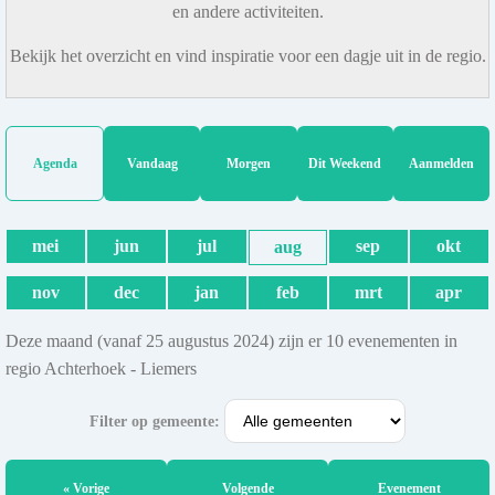
en andere activiteiten.
Bekijk het overzicht en vind inspiratie voor een dagje uit in de regio.
Agenda
Vandaag
Morgen
Dit Weekend
Aanmelden
mei
jun
jul
sep
okt
aug
nov
dec
jan
feb
mrt
apr
Deze maand (vanaf 25 augustus 2024) zijn er 10 evenementen in
regio Achterhoek - Liemers
Filter op gemeente:
« Vorige
Volgende
Evenement