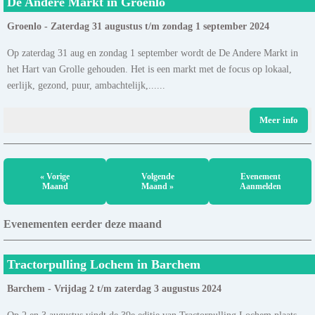
De Andere Markt in Groenlo
Groenlo - Zaterdag 31 augustus t/m zondag 1 september 2024
Op zaterdag 31 aug en zondag 1 september wordt de De Andere Markt in
het Hart van Grolle gehouden. Het is een markt met de focus op lokaal,
eerlijk, gezond, puur, ambachtelijk,......
Meer info
« Vorige
Volgende
Evenement
Maand
Maand »
Aanmelden
Evenementen eerder deze maand
Tractorpulling Lochem in Barchem
Barchem - Vrijdag 2 t/m zaterdag 3 augustus 2024
Op 2 en 3 augustus vindt de 39e editie van Tractorpulling Lochem plaats.